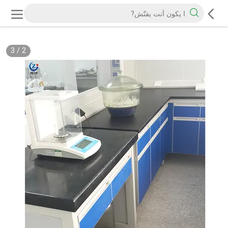
3
/
2