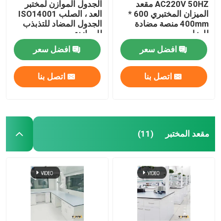
AC220V 50HZ مقعد
الجدول الموازن لمختبر
الميزان المختبري 600 *
العد ، الصلب ISO14001
400mm منصة مضادة
الجدول المضاد للتذبذب
للهزات
للموازنة
افضل سعر
افضل سعر
اتصل بنا
اتصل بنا
مقعد المختبر
(11)