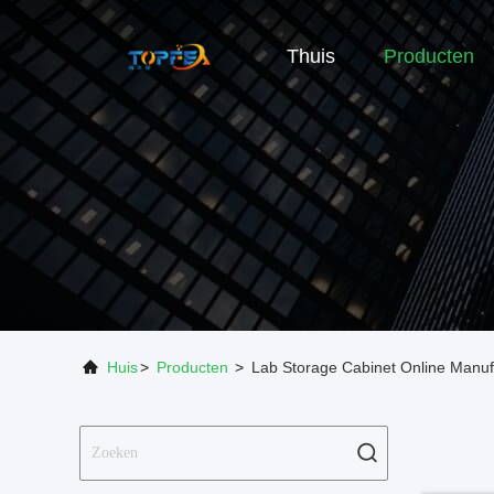
Thuis
Producten
Huis
>
Producten
>
Lab Storage Cabinet Online Manuf