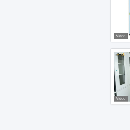
Video
Video