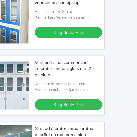
voor chemische opslag
Aantal planken: 2 tot 4
Kenmerken: Versterkte deuren,
duurzame afwerking, geventileerde
panelen
Krijg Beste Prijs
Versterkt staal commercieel
laboratoriumopslagkas met 2-4
planken
Kenmerken: Versterkte deuren,
duurzame afwerking, geventileerde
Algemeen gebruik: Commerciële
panelen
meubels
Krijg Beste Prijs
Sla uw laboratoriumapparatuur
efficiënt op met een stalen