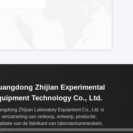
angdong Zhijian Experimental
uipment Technology Co., Ltd.
ngdong Zhijian Laboratory Equipment Co., Ltd. is
 verzameling van verkoop, ontwerp, productie,
tallatie van de fabrikant van laboratoriummeubels.