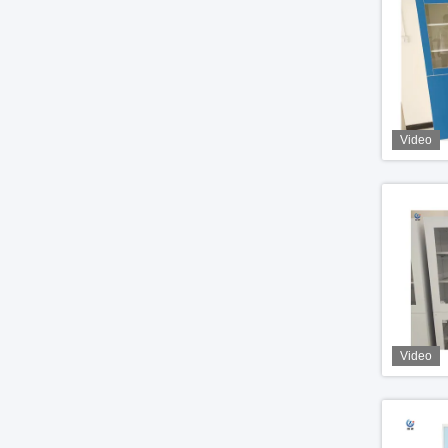
Video
Video