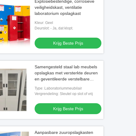
Explosiebestendige, corrosieve
veiligheidskast, ventilatie
laboratorium opslagkast
Kleur: Geel
Deurslot: - Ja, dat klopt.
Krijg Beste Prijs
Samengesteld staal lab meubels
opslagkas met versterkte deuren
en geventileerde verstelbare
planken
Type: Laboratoriummeubilair
Vergrendeling: Sleutel op slot of vrij
Krijg Beste Prijs
Aanpasbare zuuropslagkasten