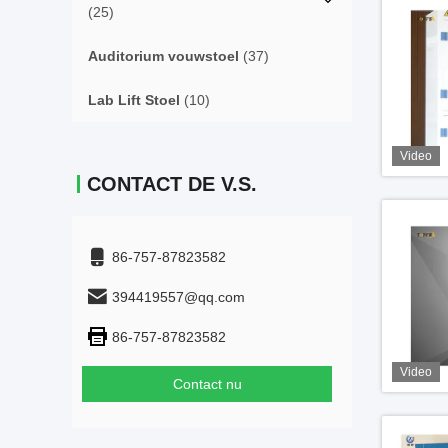
(25)
Auditorium vouwstoel
(37)
Lab Lift Stoel
(10)
Video
CONTACT DE V.S.
86-757-87823582
394419557@qq.com
86-757-87823582
Video
Contact nu