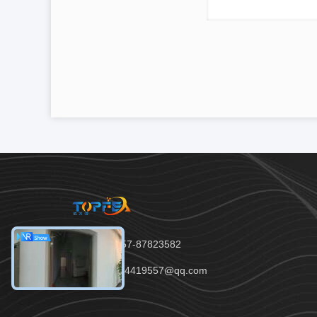
Tel.：86-757-87823582
E-mail：394419557@qq.com