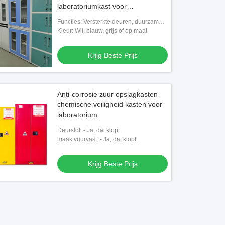
laboratoriumkast voor
laboratoriumglaswerk
Functies: Versterkte deuren, duurzame
afwerking, geventileerde panelen
Kleur: Wit, blauw, grijs of op maat
Krijg Beste Prijs
Anti-corrosie zuur opslagkasten
chemische veiligheid kasten voor
laboratorium
Deurslot: - Ja, dat klopt.
maak vuurvast: - Ja, dat klopt.
Krijg Beste Prijs