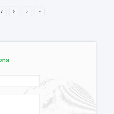
7
8
ons