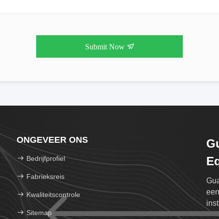
Submit Now
ONGEVEER ONS
Gu
Bedrijfprofiel
Eq
Fabrieksreis
Gua
een
Kwaliteitscontrole
ins
Sitemap