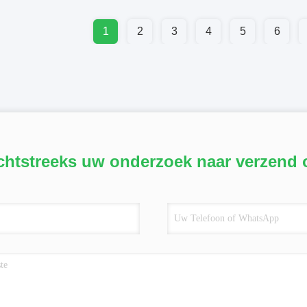
1
2
3
4
5
6
chtstreeks uw onderzoek naar verzend 