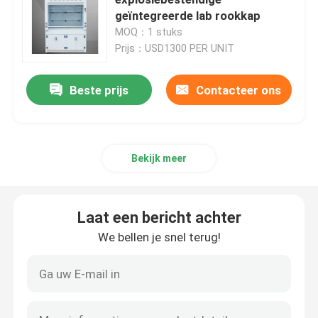
geïntegreerde lab rookkap
MOQ：1 stuks
Laboratoriumopslagkast
Prijs：USD1300 PER UNIT
Laboratoriummeubilair voor studenten
Beste prijs
Contacteer ons
De Bank van het laboratoriumsaldo
Bekijk meer
Laboratoriumbank aan tafel
Laat een bericht achter
Laboratoriummeubel accessoires
We bellen je snel terug!
Auditorium vouwstoel
Lab Lift Stoel