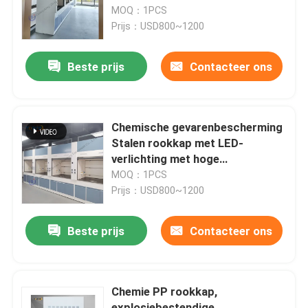
MOQ：1PCS
Prijs：USD800~1200
Over ons
Beste prijs
Contacteer ons
Fabrieksreis
Kwaliteitscontrole
Chemische gevarenbescherming
Stalen rookkap met LED-
verlichting met hoge
Contacteer ons
luchtstroom en optionele
MOQ：1PCS
ventilator
Prijs：USD800~1200
Vraag een offerte aan
Beste prijs
Contacteer ons
Laboratoriumwerkbanken
Chemie PP rookkap,
De Kap van de laboratoriumdamp
explosiebestendige