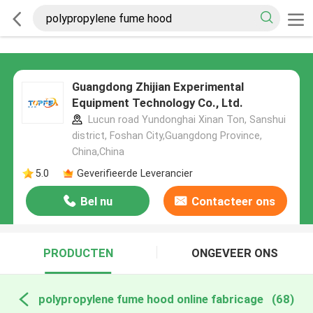
Guangdong Zhijian Experimental
Equipment Technology Co., Ltd.
Lucun road Yundonghai Xinan Ton, Sanshui
district, Foshan City,Guangdong Province,
China,China
5.0
Geverifieerde Leverancier
Bel nu
Contacteer ons
PRODUCTEN
ONGEVEER ONS
polypropylene fume hood online fabricage
(68)