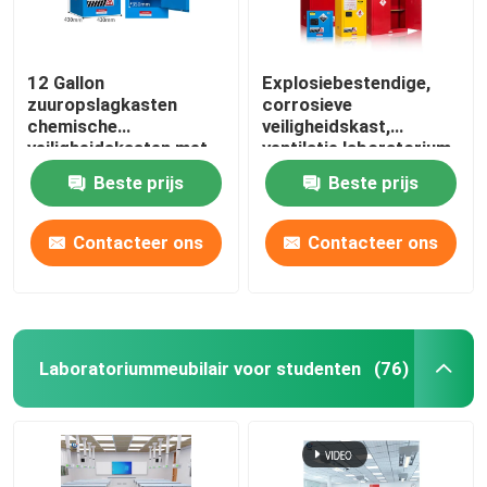
12 Gallon
Explosiebestendige,
zuuropslagkasten
corrosieve
chemische
veiligheidskast,
veiligheidskasten met
ventilatie laboratorium
dubbele deuren
opslagkast
Beste prijs
Beste prijs
Contacteer ons
Contacteer ons
Laboratoriummeubilair voor studenten
(76)