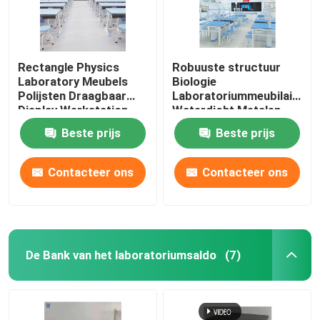
Rectangle Physics
Robuuste structuur
Laboratory Meubels
Biologie
Polijsten Draagbaar
Laboratoriummeubilair
Display Werkstation
Waterdicht Metalen
Tafelwerkstation
Beste prijs
Beste prijs
Contacteer ons
Contacteer ons
De Bank van het laboratoriumsaldo
(7)