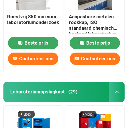
Roestvrij 850 mm voor
Aanpasbare metalen
laboratoriumonderzoek
rookkap, ISO
standaard chemisch
bestand laboratorium
rookkap
Beste prijs
Beste prijs
Contacteer ons
Contacteer ons
Laboratoriumopslagkast
(29)