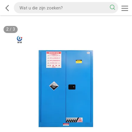
2
/
3