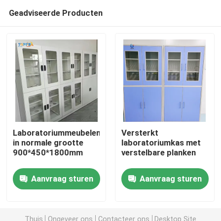
Geadviseerde Producten
Laboratoriummeubelen
Versterkt
in normale grootte
laboratoriumkas met
900*450*1800mm
verstelbare planken
Thuis
Aanvraag sturen
Aanvraag sturen
Producten
VR-show
Thuis
Ongeveer ons
Contacteer ons
Desktop Site