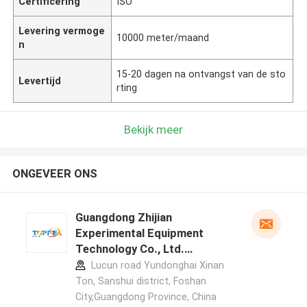
Certificering
ISO
Levering vermoge
10000 meter/maand
n
15-20 dagen na ontvangst van de sto
Levertijd
rting
Bekijk meer
ONGEVEER ONS
Guangdong Zhijian
Experimental Equipment
Technology Co., Ltd.
fabrikant profiel
Lucun road Yundonghai Xinan
Ton, Sanshui district, Foshan
City,Guangdong Province, China