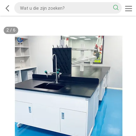
2
/
6