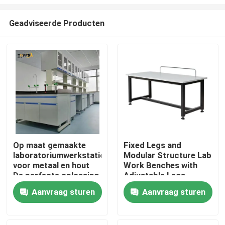
Geadviseerde Producten
Op maat gemaakte
Fixed Legs and
laboratoriumwerkstations
Modular Structure Lab
Thuis
voor metaal en hout
Work Benches with
De perfecte oplossing
Adjustable Legs
voor uw werkruimte
Producten
Aanvraag sturen
Aanvraag sturen
VR-show