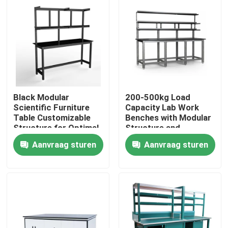
Over ons
Fabrieksreis
Kwaliteitscontrole
Black Modular
200-500kg Load
Scientific Furniture
Capacity Lab Work
Table Customizable
Benches with Modular
Contacteer ons
Structure for Optimal
Structure and
Functionality and
Optional Accessories
Aanvraag sturen
Aanvraag sturen
Space Utilization
Vraag een offerte aan
Laboratoriumwerkbanken
De Kap van de laboratoriumdamp