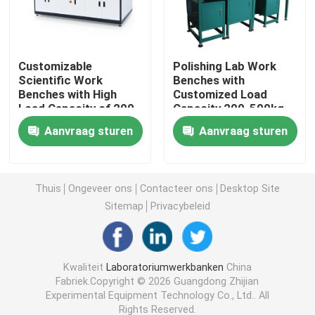
Laboratoriumopslagkast
Customizable
Polishing Lab Work
Scientific Work
Benches with
Laboratoriummeubilair voor studenten
Benches with High
Customized Load
Load Capacity of 200-
Capacity 200-500kg
500kg
and Powder Coating
De Bank van het laboratoriumsaldo
Aanvraag sturen
Aanvraag sturen
Laboratoriumbank aan tafel
Thuis
Ongeveer ons
Contacteer ons
Desktop Site
Sitemap
Privacybeleid
Laboratoriummeubel accessoires
Auditorium vouwstoel
Kwaliteit
Laboratoriumwerkbanken
China
Fabriek.Copyright © 2026 Guangdong Zhijian
Experimental Equipment Technology Co., Ltd.. All
Lab Lift Stoel
Rights Reserved.