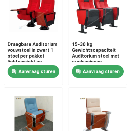
Over ons
Fabrieksreis
Draagbare Auditorium
15-30 kg
vouwstoel in zwart 1
Gewichtscapaciteit
Kwaliteitscontrole
stoel per pakket
Auditorium stoel met
lichtgewicht en
armleuningen
gemakkelijk te dragen
aanpasbaar
Aanvraag sturen
Aanvraag sturen
Contacteer ons
Vraag een offerte aan
Laboratoriumwerkbanken
De Kap van de laboratoriumdamp