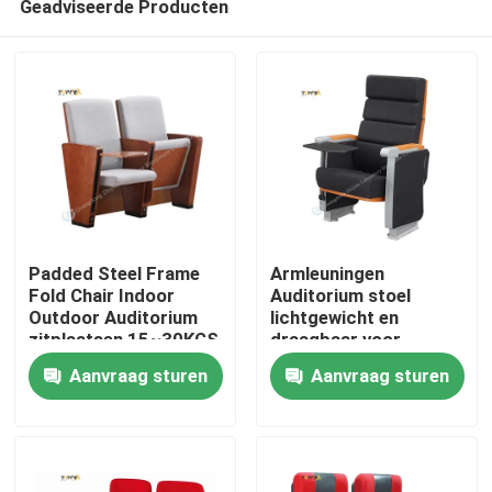
Geadviseerde Producten
Padded Steel Frame
Armleuningen
Fold Chair Indoor
Auditorium stoel
Outdoor Auditorium
lichtgewicht en
zitplaatsen 15~30KGS
draagbaar voor
Thuis
Gewichtscapaciteit
klantvereisten
Aanvraag sturen
Aanvraag sturen
Producten
VR-show