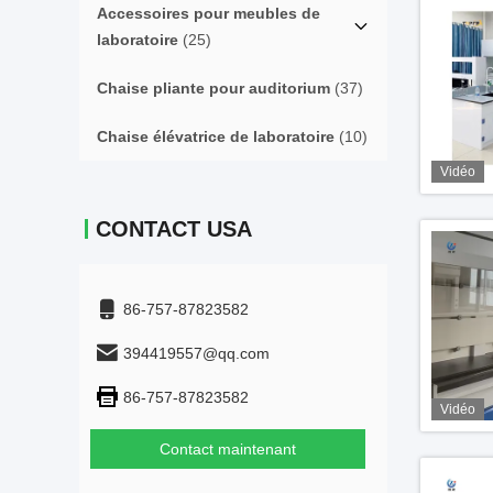
Accessoires pour meubles de
laboratoire
(25)
Chaise pliante pour auditorium
(37)
Chaise élévatrice de laboratoire
(10)
Vidéo
CONTACT USA
86-757-87823582
394419557@qq.com
86-757-87823582
Vidéo
Contact maintenant