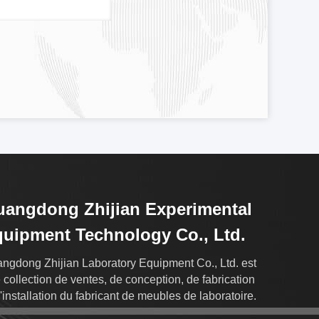
angdong Zhijian Experimental
uipment Technology Co., Ltd.
ngdong Zhijian Laboratory Equipment Co., Ltd. est
 collection de ventes, de conception, de fabrication
d'installation du fabricant de meubles de laboratoire.