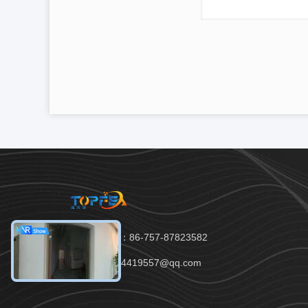
Téléphone：86-757-87823582
E-mail：394419557@qq.com