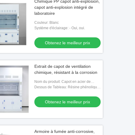
Chimique PP capot anti-explosion,
capot anti-explosion intégré de
laboratoire
Couleur: Blanc
Système d'éclairage: - Oui, oui.
Obtenez le meilleur prix
Extrait de capot de ventilation
chimique, résistant à la corrosion
Nom du produit: Capot en acier de
vapeur
Dessus de Tableau: Résine phénolique,
céramique ou sur mesure
Obtenez le meilleur prix
Armoire à fumée anti-corrosive,