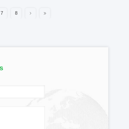
7
8
s