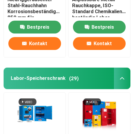
Stahl-Rauchhahn
Rauchkappe, ISO-
Korrosionsbeständig
Standard Chemikalien-
850 mm für
beständig Labor-
Laborforschung
Rauchkappe
Bestpreis
Bestpreis
Kontakt
Kontakt
Labor-Speicherschrank
(29)