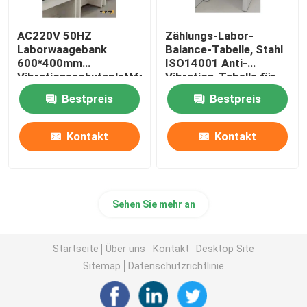
AC220V 50HZ
Zählungs-Labor-
Laborwaagebank
Balance-Tabelle, Stahl
600*400mm
ISO14001 Anti-
Vibrationsschutzplattform
Vibration-Tabelle für
die Balance
Bestpreis
Bestpreis
Kontakt
Kontakt
Sehen Sie mehr an
Startseite
Über uns
Kontakt
Desktop Site
Sitemap
Datenschutzrichtlinie