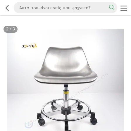
2
/
3