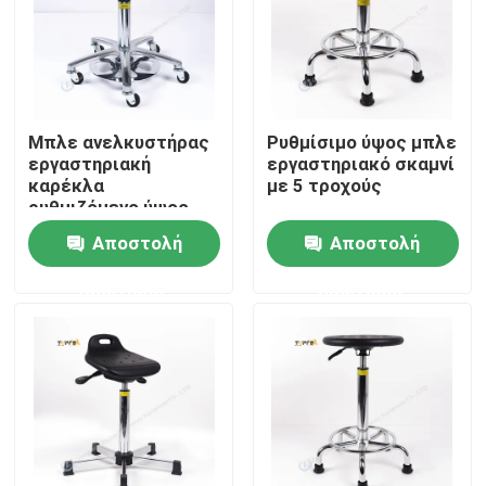
Σχετικά με εμάς
Γύρος εργοστασίων
Μπλε ανελκυστήρας
Ρυθμίσιμο ύψος μπλε
εργαστηριακή
εργαστηριακό σκαμνί
καρέκλα
με 5 τροχούς
Ποιοτικός έλεγχος
ρυθμιζόμενο ύψος
38-57 cm
Αποστολή
Αποστολή
επαφή
ερώτησης
ερώτησης
Ζητήστε ένα απόσπασμα
Εργαστηριακοί πάγκοι
Κουκούλα καπνών εργαστηρίων