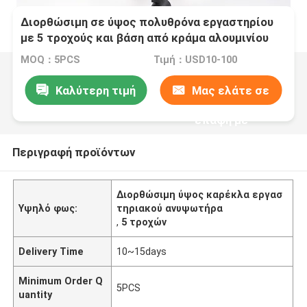
Διορθώσιμη σε ύψος πολυθρόνα εργαστηρίου
με 5 τροχούς και βάση από κράμα αλουμινίου
350 mm
MOQ：5PCS
Τιμή：USD10-100
Καλύτερη τιμή
Μας ελάτε σε
επαφή με
Περιγραφή προϊόντων
Διορθώσιμη ύψος καρέκλα εργασ
Υψηλό φως:
τηριακού ανυψωτήρα
,
5 τροχών
Delivery Time
10~15days
Minimum Order Q
5PCS
uantity