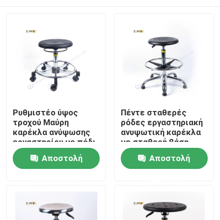
Ρυθμιστέο ύψος
Πέντε σταθερές
τροχού Μαύρη
ρόδες εργαστηριακή
καρέκλα ανύψωσης
ανυψωτική καρέκλα
εργαστηρίου με πόδι
με σταθερή βάση
από κράμα
Αρχική Σελίδα
Αποστολή
Αποστολή
αλουμινίου
ερώτησης
ερώτησης
Προϊόντα
Εμφάνιση VR