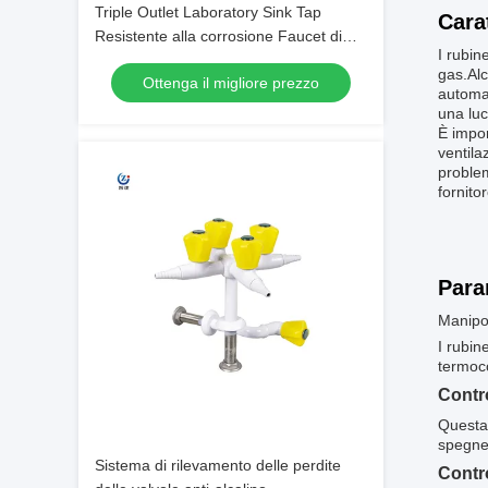
Triple Outlet Laboratory Sink Tap
Cara
Resistente alla corrosione Faucet di
I rubin
laboratorio rotante a 360 gradi
gas.Alc
Ottenga il migliore prezzo
automat
una luc
È impor
ventila
problem
fornito
Para
Manipol
I rubin
termoc
Contr
Questa 
spegner
Sistema di rilevamento delle perdite
Contro