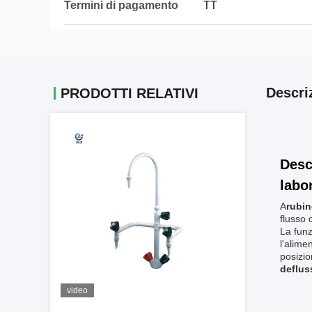
Termini di pagamento
TT
Descri
PRODOTTI RELATIVI
Desc
labo
A
rubin
flusso 
La funz
l'alime
posizio
deflus
video