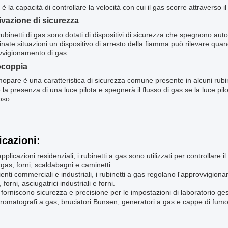
è la capacità di controllare la velocità con cui il gas scorre attraverso il
ivazione di sicurezza
rubinetti di gas sono dotati di dispositivi di sicurezza che spegnono a
nate situazioni.un dispositivo di arresto della fiamma può rilevare qu
vvigionamento di gas.
coppia
opare è una caratteristica di sicurezza comune presente in alcuni rubi
e la presenza di una luce pilota e spegnerà il flusso di gas se la luce pil
oso.
icazioni:
applicazioni residenziali, i rubinetti a gas sono utilizzati per controllare 
 gas, forni, scaldabagni e caminetti.
enti commerciali e industriali, i rubinetti a gas regolano l'approvvigio
 forni, asciugatrici industriali e forni.
, forniscono sicurezza e precisione per le impostazioni di laboratorio ge
omatografi a gas, bruciatori Bunsen, generatori a gas e cappe di fumo