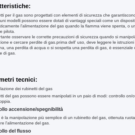
tteristiche:
etti per il gas sono progettati con elementi di sicurezza che garantisco
uni modelli possono essere dotati di vantaggi speciali come un dispos
icamente l'alimentazione del gas quando la fiamma viene spenta, o una
e pilota.
tante osservare le corrette precauzioni di sicurezza quando si manipola 
zione e cercare perdite di gas.prima dell' uso, deve leggere le istruzioni
a, una perdita di acqua o si sospetta una perdita di gas, è essenziale
re di gas.
metri tecnici:
azione dei rubinetti del gas
etti del gas possono essere manipolati in un paio di modi: controllo on/o
oppia.
ollo accensione/spegnibilità
è la manipolazione più semplice di un rubinetto del gas, ottenuta ruota
e l'alimentazione del gas.
llo del flusso