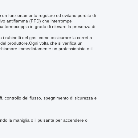
no un funzionamento regolare ed evitano perdite di
itivo antifiamma (FFD) che interrompe
 termocoppia in grado di rilevare la presenza di
i rubinetti del gas, come assicurare la corretta
 del produttore.Ogni volta che si verifica un
 chiamare immediatamente un professionista o il
ff, controllo del flusso, spegnimento di sicurezza e
ndo la maniglia o il pulsante per accendere o