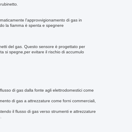
 rubinetto.
utomaticamente l'approvvigionamento di gas in
ando la fiamma è spenta e spegnere
netti del gas. Questo sensore è progettato per
ota si spegne,per evitare il rischio di accumulo
il flusso di gas dalla fonte agli elettrodomestici come
namento di gas a attrezzature come forni commerciali,
stendo il flusso di gas verso strumenti e attrezzature
.