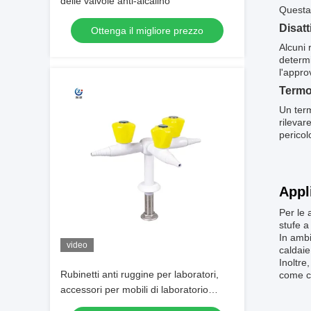
delle valvole anti-alcalino
Questa 
Disatt
Ottenga il migliore prezzo
Alcuni 
determi
l'appro
Termo
Un term
rilevar
pericol
Appl
Per le 
stufe a
In ambi
video
caldaie,
Inoltre
Rubinetti anti ruggine per laboratori,
come cr
accessori per mobili di laboratorio
resistenti alla corrosione