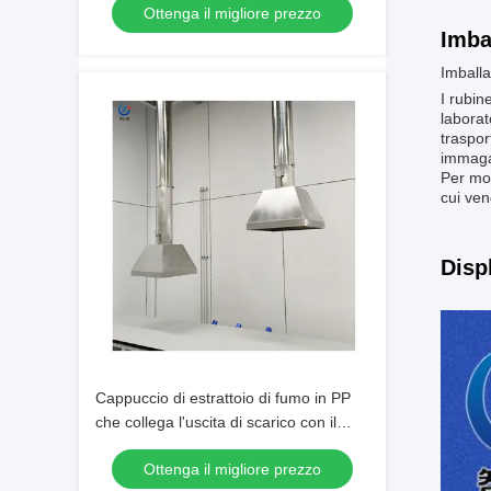
Ottenga il migliore prezzo
Imba
Imballa
I rubine
laborat
traspor
immaga
Per mot
cui ven
Disp
Cappuccio di estrattoio di fumo in PP
che collega l'uscita di scarico con il
catetere telescopico
Ottenga il migliore prezzo