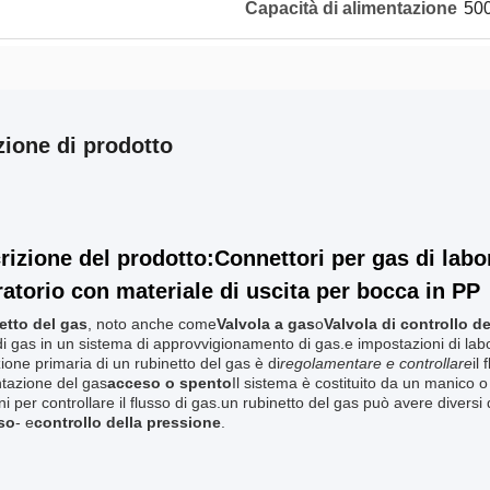
Capacità di alimentazione
500
zione di prodotto
rizione del prodotto:Connettori per gas di labora
ratorio con materiale di uscita per bocca in PP
etto del gas
, noto anche come
Valvola a gas
o
Valvola di controllo d
di gas in un sistema di approvvigionamento di gas.e impostazioni di labo
ione primaria di un rubinetto del gas è di
regolamentare e controllare
il
ntazione del gas
acceso o spento
Il sistema è costituito da un manico 
ni per controllare il flusso di gas.un rubinetto del gas può avere diversi d
so
- e
controllo della pressione
.