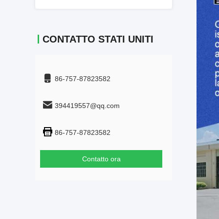
CONTATTO STATI UNITI
86-757-87823582
394419557@qq.com
86-757-87823582
Contatto ora