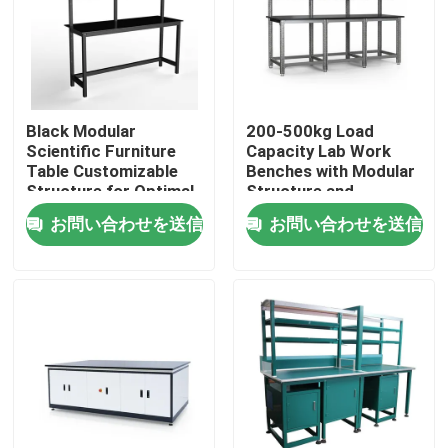
企業情報
会社案内
Black Modular
200-500kg Load
Scientific Furniture
Capacity Lab Work
Table Customizable
Benches with Modular
品質管理
Structure for Optimal
Structure and
Functionality and
Optional Accessories
お問い合わせを送信
お問い合わせを送信
Space Utilization
お問い合わせ
見積依頼
研究室の作業台
実験室の発煙のフード