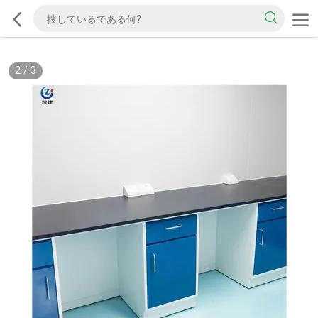
2
/
3