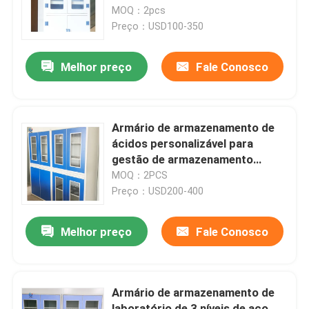
laboratório resistente a
MOQ：2pcs
produtos químicos
Preço：USD100-350
Quem Somos
Melhor preço
Fale Conosco
Fábrica
Controle de Qualidade
Armário de armazenamento de
ácidos personalizável para
gestão de armazenamento
Fale Conosco
químico
MOQ：2PCS
Preço：USD200-400
Pedir um orçamento
Melhor preço
Fale Conosco
Bancos de trabalho de laboratório
Armário de armazenamento de
Capa das emanações do laboratório
laboratório de 3 níveis de aço