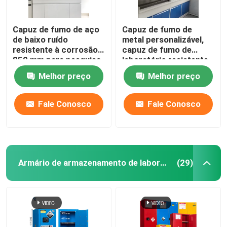
Capuz de fumo de aço
Capuz de fumo de
de baixo ruído
metal personalizável,
resistente à corrosão
capuz de fumo de
850 mm para pesquisa
laboratório resistente
de laboratório
a produtos químicos
Melhor preço
Melhor preço
ISO
Fale Conosco
Fale Conosco
Armário de armazenamento de laboratório
(29)