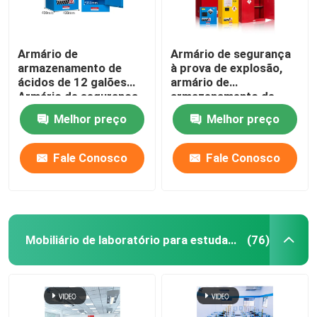
Armário de
Armário de segurança
armazenamento de
à prova de explosão,
ácidos de 12 galões
armário de
Armário de segurança
armazenamento de
química com porta
laboratório de
Melhor preço
Melhor preço
dupla
ventilação.
Fale Conosco
Fale Conosco
Mobiliário de laboratório para estudantes
(76)