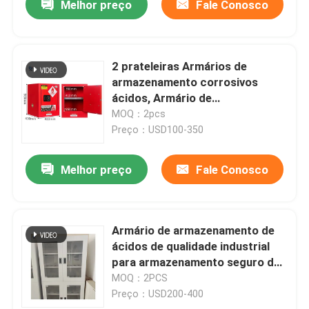
Melhor preço
Fale Conosco
2 prateleiras Armários de
armazenamento corrosivos
ácidos, Armário de
armazenamento químico à prova
MOQ：2pcs
de fogo
Preço：USD100-350
Melhor preço
Fale Conosco
Armário de armazenamento de
ácidos de qualidade industrial
para armazenamento seguro de
produtos químicos
MOQ：2PCS
Preço：USD200-400