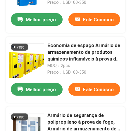
litros.
Preço：USD100-350
Melhor preço
Fale Conosco
Economia de espaço Armário de
armazenamento de produtos
químicos inflamáveis à prova de
explosão
MOQ：2pcs
Preço：USD100-350
Melhor preço
Fale Conosco
Casa
Produtos
Armário de segurança de
polipropileno à prova de fogo,
Armário de armazenamento de
Show de RV