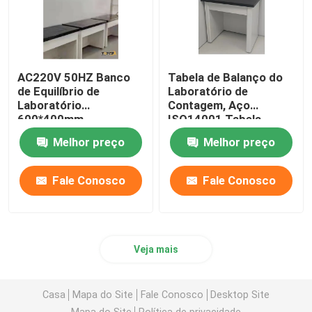
AC220V 50HZ Banco
Tabela de Balanço do
de Equilíbrio de
Laboratório de
Laboratório
Contagem, Aço
600*400mm
ISO14001 Tabela
Plataforma Anti-
Antivibração Para
Melhor preço
Melhor preço
Vibração
Balanço
Fale Conosco
Fale Conosco
Veja mais
Casa
Mapa do Site
Fale Conosco
Desktop Site
Mapa do Site
Política de privacidade