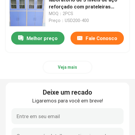
reforçado com prateleiras
ajustáveis
MOQ：2PCS
Armário de armazenamento de laboratório
Preço：USD200-400
Mobiliário de laboratório para estudantes
Melhor preço
Fale Conosco
Banco do equilíbrio do laboratório
Veja mais
Bancada de laboratório
Deixe um recado
Acessórios para mobiliário de laboratório
Ligaremos para você em breve!
Cadeira dobrável do auditório
Cadeira elevadora de laboratório