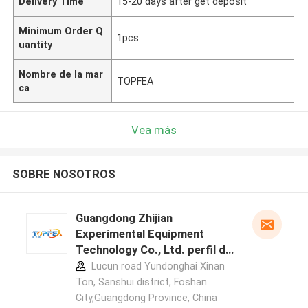
Delivery Time
15-20 days after get deposit
Minimum Order Q
1pcs
uantity
Nombre de la mar
TOPFEA
ca
Vea más
SOBRE NOSOTROS
Guangdong Zhijian
Experimental Equipment
Technology Co., Ltd. perfil del
fabricante
Lucun road Yundonghai Xinan
Ton, Sanshui district, Foshan
City,Guangdong Province, China