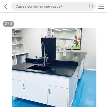
2
/
3