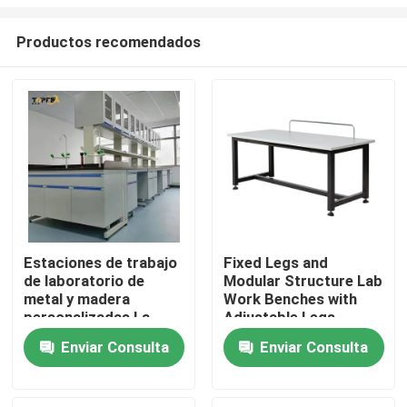
Productos recomendados
Estaciones de trabajo
Fixed Legs and
de laboratorio de
Modular Structure Lab
Inicio
metal y madera
Work Benches with
personalizadas La
Adjustable Legs
solución perfecta
Productos
Enviar Consulta
Enviar Consulta
para sus necesidades
de espacio de trabajo
VR Show