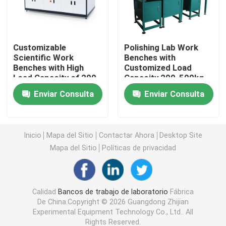
Armario de almacenamiento de laboratorio
Customizable
Polishing Lab Work
Scientific Work
Benches with
Muebles de laboratorio para estudiantes
Benches with High
Customized Load
Load Capacity of 200-
Capacity 200-500kg
500kg
and Powder Coating
Banco de la balanza del laboratorio
Enviar Consulta
Enviar Consulta
Cuadro de trabajo de banco de laboratorio
Inicio
Mapa del Sitio
Contactar Ahora
Desktop Site
Mapa del Sitio
Políticas de privacidad
Accesorios para muebles de laboratorio
Silla plegable del auditorio
Calidad
Bancos de trabajo de laboratorio
Fábrica
De China.Copyright © 2026 Guangdong Zhijian
Experimental Equipment Technology Co., Ltd.. All
Silla elevadora de laboratorio
Rights Reserved.