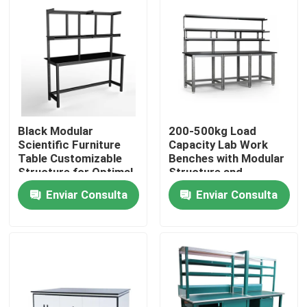
Sobre nosotros
Visita a la fábrica
Control de Calidad
Black Modular
200-500kg Load
Scientific Furniture
Capacity Lab Work
Table Customizable
Benches with Modular
Contacto
Structure for Optimal
Structure and
Functionality and
Optional Accessories
Enviar Consulta
Enviar Consulta
Space Utilization
Solicitar una cotización
Bancos de trabajo de laboratorio
Capilla del humo del laboratorio