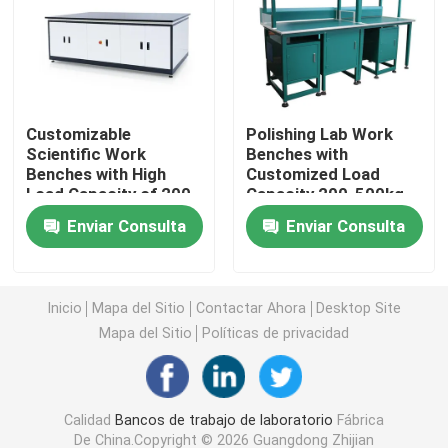
Armario de almacenamiento de laboratorio
Muebles de laboratorio para estudiantes
Customizable
Polishing Lab Work
Scientific Work
Benches with
Benches with High
Customized Load
Banco de la balanza del laboratorio
Load Capacity of 200-
Capacity 200-500kg
500kg
and Powder Coating
Enviar Consulta
Enviar Consulta
Cuadro de trabajo de banco de laboratorio
Accesorios para muebles de laboratorio
Inicio
Mapa del Sitio
Contactar Ahora
Desktop Site
Mapa del Sitio
Políticas de privacidad
Silla plegable del auditorio
Calidad
Bancos de trabajo de laboratorio
Fábrica
Silla elevadora de laboratorio
De China.Copyright © 2026 Guangdong Zhijian