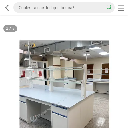
2
/
3