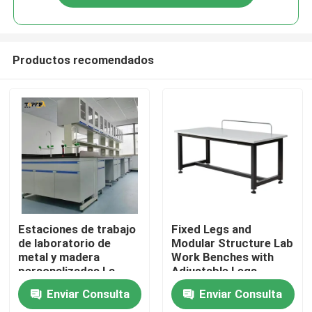
Productos recomendados
Inicio
Estaciones de trabajo
Fixed Legs and
de laboratorio de
Modular Structure Lab
metal y madera
Work Benches with
Productos
personalizadas La
Adjustable Legs
solución perfecta
Enviar Consulta
Enviar Consulta
para sus necesidades
VR Show