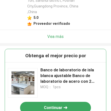
Ton, Sanshui district, Foshan
City,Guangdong Province, China
,China
5.0
Proveedor verificado
Vea más
Obtenga el mejor precio por
Banco de laboratorio de isla
blanca ajustable Banco de
laboratorio de acero con 2
estanterías y 4 ruedas
MOQ： 1pcs
Continuar