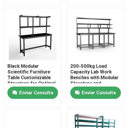
de espacio de trabajo
Sobre nosotros
Visita a la fábrica
Control de Calidad
Black Modular
200-500kg Load
Contacto
Scientific Furniture
Capacity Lab Work
Table Customizable
Benches with Modular
Structure for Optimal
Structure and
Solicitar una cotización
Functionality and
Optional Accessories
Enviar Consulta
Enviar Consulta
Space Utilization
Bancos de trabajo de laboratorio
Capilla del humo del laboratorio