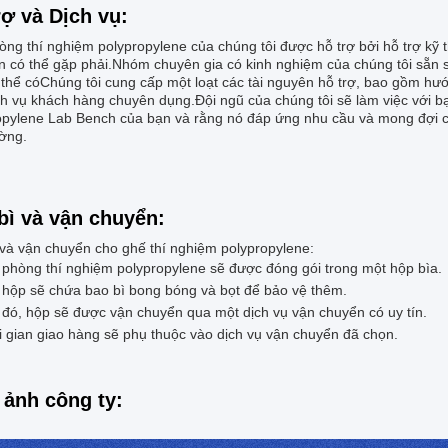
rợ và Dịch vụ:
ng thí nghiệm polypropylene của chúng tôi được hỗ trợ bởi hỗ trợ kỹ t
n có thể gặp phải.Nhóm chuyên gia có kinh nghiệm của chúng tôi sẵn s
thể cóChúng tôi cung cấp một loạt các tài nguyên hỗ trợ, bao gồm hướ
ch vụ khách hàng chuyên dụng.Đội ngũ của chúng tôi sẽ làm việc với 
opylene Lab Bench của bạn và rằng nó đáp ứng nhu cầu và mong đợi c
ờng.
bì và vận chuyển:
 và vận chuyển cho ghế thí nghiệm polypropylene:
phòng thí nghiệm polypropylene sẽ được đóng gói trong một hộp bìa.
 hộp sẽ chứa bao bì bong bóng và bọt để bảo vệ thêm.
đó, hộp sẽ được vận chuyển qua một dịch vụ vận chuyển có uy tín.
 gian giao hàng sẽ phụ thuộc vào dịch vụ vận chuyển đã chọn.
 ảnh công ty: