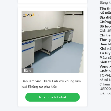
Bảng k
Tên th
Số mẫ
Địa đi
Chứng
Số lượ
Giá:
US
Chi tiế
Thời g
Điều k
Khả n
Tủ tùy
Màu s
Kích t
Vòng 
Băng
Chất 
TOPFEA
hình
có số 
Bàn làm việc Black Lab với khung kim
đi kèm
loại Không có phụ kiện
USD200
toán c
Nhận giá tốt nhất