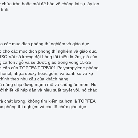
chứa tràn hoặc môi để bảo vệ chống lại sự lây lan
tĩnh.
o các mục đích phòng thí nghiệm và giáo dục
 cho các mục đích phòng thí nghiệm và giáo dục.
O.Với số lượng đặt hàng tối thiểu là 2m, giá của
carton / gỗ và sẽ được giao trong vòng 15-25
ung cấp của TOPFEA TFPB001 Polypropylene phòng
phenol, nhựa epoxy hoặc gốm, và bánh xe và kệ
chỉnh theo nhu cầu của khách hàng.
hả năng chịu đựng mạnh mẽ và chống ăn mòn. Nó
i thiết kế hấp dẫn và hiệu suất tuyệt vời, nó chắc
và chất lượng, không tìm kiếm xa hơn là TOPFEA
 phòng thí nghiệm và các tổ chức giáo dục.