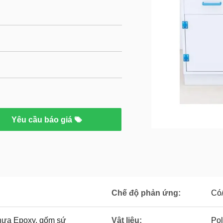
Yêu cầu báo giá
Chế độ phản ứng:
Có/
nhựa Epoxy, gốm sứ
Vật liệu:
Pol