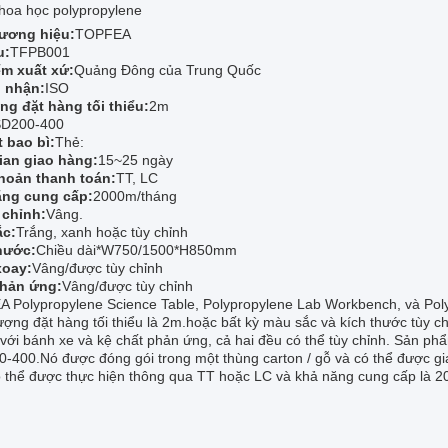
hoa học polypropylene
ương hiệu:
TOPFEA
u:
TFPB001
ểm xuất xứ:
Quảng Đông của Trung Quốc
 nhận:
ISO
ng đặt hàng tối thiểu:
2m
D200-400
t bao bì:
Thẻ:
ian giao hàng:
15~25 ngày
hoản thanh toán:
TT, LC
ăng cung cấp:
2000m/tháng
 chỉnh:
Vâng.
ắc:
Trắng, xanh hoặc tùy chỉnh
hước:
Chiều dài*W750/1500*H850mm
xoay:
Vâng/được tùy chỉnh
phản ứng:
Vâng/được tùy chỉnh
 Polypropylene Science Table, Polypropylene Lab Workbench, và Polyp
lượng đặt hàng tối thiểu là 2m.hoặc bất kỳ màu sắc và kích thước tùy
 với bánh xe và kệ chất phản ứng, cả hai đều có thể tùy chỉnh. Sản p
-400.Nó được đóng gói trong một thùng carton / gỗ và có thể được gi
ó thể được thực hiện thông qua TT hoặc LC và khả năng cung cấp là 