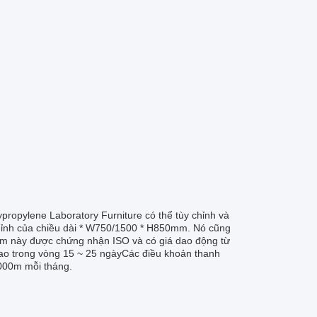
ropylene Laboratory Furniture có thể tùy chỉnh và
 chỉnh của chiều dài * W750/1500 * H850mm. Nó cũng
hẩm này được chứng nhận ISO và có giá dao động từ
ao trong vòng 15 ~ 25 ngàyCác điều khoản thanh
2000m mỗi tháng.