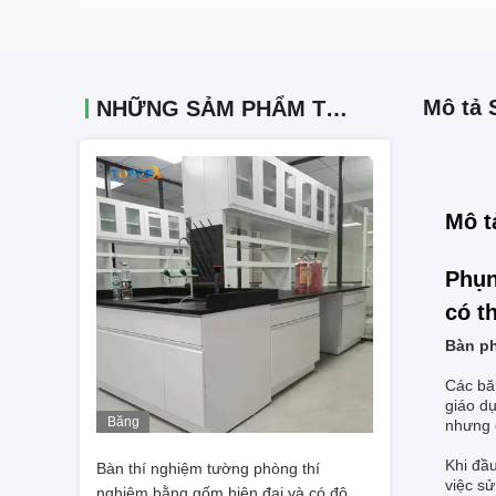
Mô tả 
NHỮNG SẢM PHẨM TƯƠNG TỰ
Mô t
Phụn
có t
Bàn ph
Các bă
giáo d
Băng
nhưng c
hình
Khi đầu
Bàn thí nghiệm tường phòng thí
việc sử
nghiệm bằng gốm hiện đại và có độ