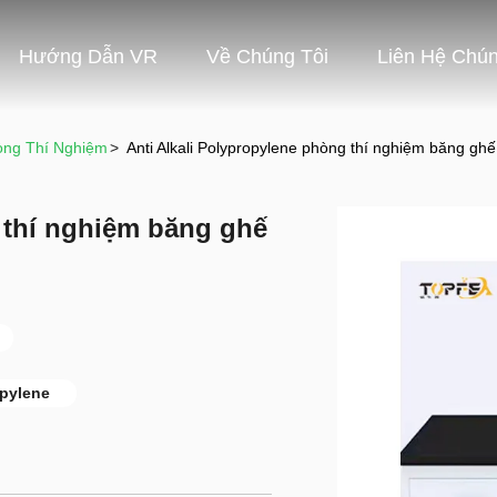
Hướng Dẫn VR
Về Chúng Tôi
Liên Hệ Chún
òng Thí Nghiệm
>
Anti Alkali Polypropylene phòng thí nghiệm băng ghế
 thí nghiệm băng ghế
opylene