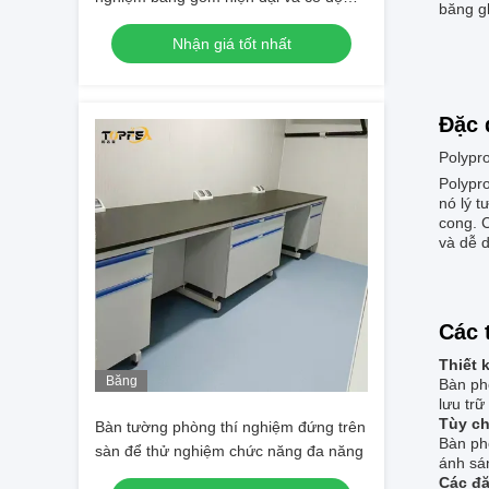
băng gh
bền cao cho các thí nghiệm trong
Nhận giá tốt nhất
phòng thí nghiệm
Đặc 
Polypr
Polypr
nó lý t
cong. 
và dễ d
Các 
Thiết 
Băng
Bàn phò
hình
lưu trữ
Tùy ch
Bàn tường phòng thí nghiệm đứng trên
Bàn ph
sàn để thử nghiệm chức năng đa năng
ánh sán
Các đặ