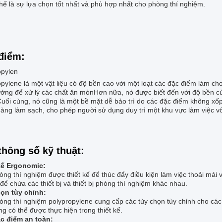
ế là sự lựa chọn tốt nhất và phù hợp nhất cho phòng thí nghiệm.
điểm:
opylen
opylene là một vật liệu có độ bền cao với một loạt các đặc điểm làm 
ưởng để xử lý các chất ăn mònHơn nữa, nó được biết đến với độ bền của 
Cuối cùng, nó cũng là một bề mặt dễ bảo trì do các đặc điểm không x
àng làm sạch, cho phép người sử dụng duy trì một khu vực làm việc vô
thông số kỹ thuật:
kế Ergonomic:
ng thí nghiệm được thiết kế để thúc đẩy điều kiện làm việc thoải mái
 để chứa các thiết bị và thiết bị phòng thí nghiệm khác nhau.
ọn tùy chỉnh:
òng thí nghiệm polypropylene cung cấp các tùy chọn tùy chỉnh cho các
g có thể được thực hiện trong thiết kế.
c điểm an toàn: