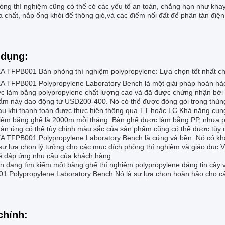
òng thí nghiệm cũng có thể có các yếu tố an toàn, chẳng hạn như khay 
 chất, nắp ống khói để thông gió,và các điểm nối đất để phân tán điện 
dụng:
 TFPB001 Bàn phòng thí nghiệm polypropylene: Lựa chọn tốt nhất ch
 TFPB001 Polypropylene Laboratory Bench là một giải pháp hoàn hảo
c làm bằng polypropylene chất lượng cao và đã được chứng nhận bởi IS
ẩm này dao động từ USD200-400. Nó có thể được đóng gói trong thùng 
au khi thanh toán được thực hiện thông qua TT hoặc LC.Khả năng c
hiệm băng ghế là 2000m mỗi tháng. Bàn ghế được làm bằng PP, nhựa 
hản ứng có thể tùy chỉnh.màu sắc của sản phẩm cũng có thể được tùy 
 TFPB001 Polypropylene Laboratory Bench là cứng và bền. Nó có k
sự lựa chọn lý tưởng cho các mục đích phòng thí nghiệm và giáo dục.Vớ
ẽ đáp ứng nhu cầu của khách hàng.
n đang tìm kiếm một băng ghế thí nghiệm polypropylene đáng tin cậy 
1 Polypropylene Laboratory Bench.Nó là sự lựa chọn hoàn hảo cho các
chỉnh: