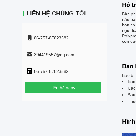
Hỗ t
LIÊN HỆ CHÚNG TÔI
Bàn phò
nào bạ
bạn có 
ngũ dị
Polypr
86-757-87823582
con đư
394419557@qq.com
Bao 
86-757-87823582
Bao bì
Bàn 
Liên hệ ngay
Các
Sau 
Thời
Hình