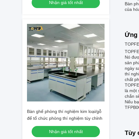
Nhận giá tốt nhất
Bàn ph
của hóa
Ứng 
TOPFEA
TOPFEA
Nó đượ
sản ph
ngày s
thí ng
chất p
TOPFEA
là một 
chắn s
Nếu bạ
TFPB00
Bàn ghế phòng thí nghiệm kim loại/gỗ
để tổ chức phòng thí nghiệm tùy chỉnh
Nhận giá tốt nhất
Tùy 