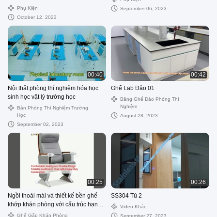
thí nghiệm đáng tin cậy
Phụ Kiện
September 06, 2023
October 12, 2023
00:40
00:42
Nội thất phòng thí nghiệm hóa học
Ghế Lab Đảo 01
sinh học vật lý trường học
Băng Ghế Đảo Phòng Thí
Nghiệm
Bàn Phòng Thí Nghiệm Trường
Học
August 28, 2023
September 02, 2023
00:25
00:26
Ngồi thoải mái và thiết kế bền ghế
SS304 Tủ 2
khớp khán phòng với cấu trúc hạng
Video Khác
nặng
Ghế Gấp Khán Phòng
September 27, 2023