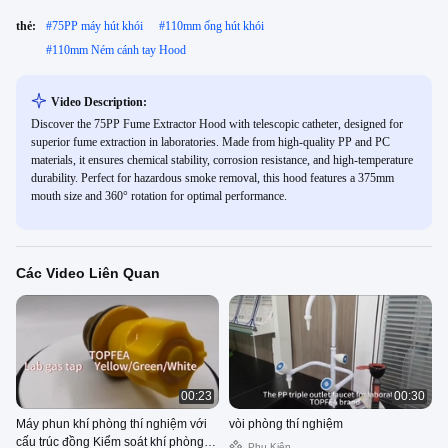
thẻ:
#
75PP máy hút khói
#
110mm ống hút khói
#
110mm Ném cánh tay Hood
Video Description:
Discover the 75PP Fume Extractor Hood with telescopic catheter, designed for
superior fume extraction in laboratories. Made from high-quality PP and PC
materials, it ensures chemical stability, corrosion resistance, and high-temperature
durability. Perfect for hazardous smoke removal, this hood features a 375mm
mouth size and 360° rotation for optimal performance.
Các Video Liên Quan
00:23
00:30
Máy phun khí phòng thí nghiệm với
vòi phòng thí nghiệm
cấu trúc đồng Kiểm soát khí phòng
Phụ Kiện