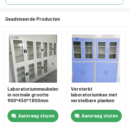
Geadviseerde Producten
Laboratoriummeubelen
Versterkt
Thuis
in normale grootte
laboratoriumkas met
900*450*1800mm
verstelbare planken
Producten
Aanvraag sturen
Aanvraag sturen
VR-show