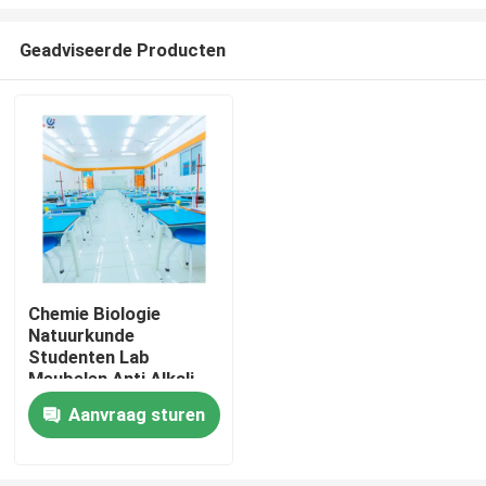
Geadviseerde Producten
Chemie Biologie
Natuurkunde
Thuis
Studenten Lab
Meubelen Anti Alkali
Ergonomisch
Producten
Aanvraag sturen
Klaslokaal
VR-show