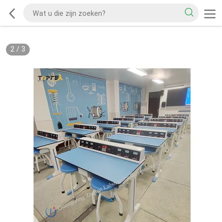
2
/
3