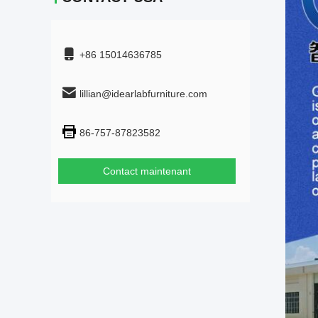
+86 15014636785
lillian@idearlabfurniture.com
86-757-87823582
Contact maintenant