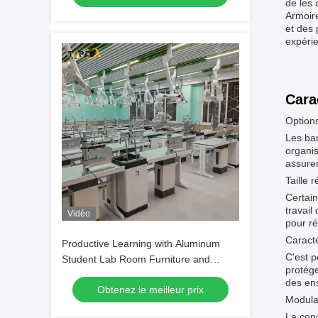
de les 
Armoire
et des 
expérie
Cara
Option
Les ban
organis
assurer
Taille r
Certain
travail
Vidéo
pour ré
Caracté
Productive Learning with Aluminum
C'est p
Student Lab Room Furniture and
protége
Teach Function
des ens
Obtenez le meilleur prix
Modular
La conc