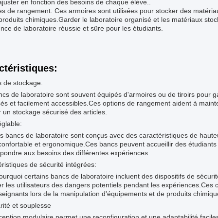
ajuster en fonction des besoins de chaque élève..
s de rangement: Ces armoires sont utilisées pour stocker des matéria
produits chimiques.Garder le laboratoire organisé et les matériaux stoc
nce de laboratoire réussie et sûre pour les étudiants.
ctéristiques:
s de stockage:
cs de laboratoire sont souvent équipés d'armoires ou de tiroirs pour g
és et facilement accessibles.Ces options de rangement aident à maint
 un stockage sécurisé des articles.
églable:
s bancs de laboratoire sont conçus avec des caractéristiques de hauteur
 confortable et ergonomique.Ces bancs peuvent accueillir des étudiants 
pondre aux besoins des différentes expériences.
ristiques de sécurité intégrées:
ourquoi certains bancs de laboratoire incluent des dispositifs de sécuri
r les utilisateurs des dangers potentiels pendant les expériences.Ces ca
eignants lors de la manipulation d'équipements et de produits chimiqu
ité et souplesse
eption modulaire permet une reconfiguration et une adaptabilité faciles