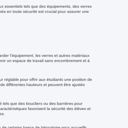
ux essentiels tels que des équipements, des verres
kés en toute sécurité est crucial pour assurer une
arder l'équipement, les verres et autres matériaux
enir un espace de travail sans encombrement et à
 réglable pour offrir aux étudiants une position de
de différentes hauteurs et peuvent être ajustés
té tels que des boucliers ou des barrières pour
ractéristiques favorisent la sécurité des élèves et
es.
 de certains bancs de laboratoire pour accueillir