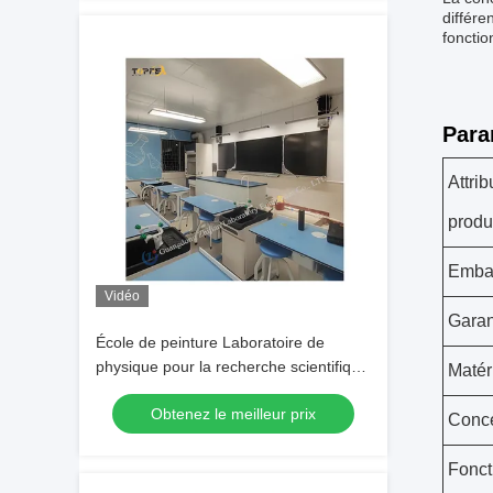
différe
fonctio
Para
Attrib
produ
Emba
Vidéo
Garan
École de peinture Laboratoire de
physique pour la recherche scientifique
Matér
moderne
Obtenez le meilleur prix
Conce
Fonct