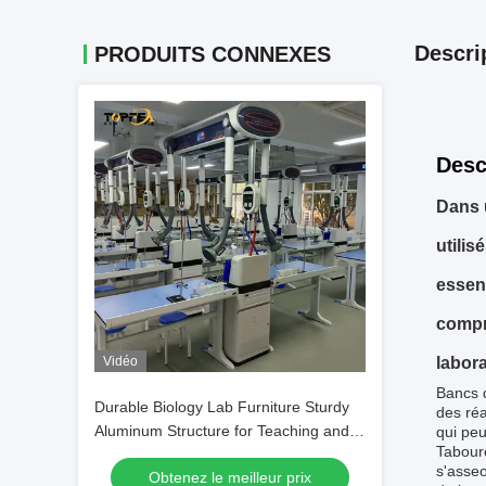
Descri
PRODUITS CONNEXES
Desc
Dans 
utilis
essent
compr
Vidéo
labor
Bancs d
Durable Biology Lab Furniture Sturdy
des réa
Aluminum Structure for Teaching and
qui peu
Taboure
Research
s'asseo
Obtenez le meilleur prix