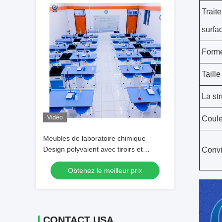
Trait
surfa
Form
Taille
La st
Vidéo
Coule
Meubles de laboratoire chimique
Design polyvalent avec tiroirs et
Convi
étagères
Obtenez le meilleur prix
CONTACT USA