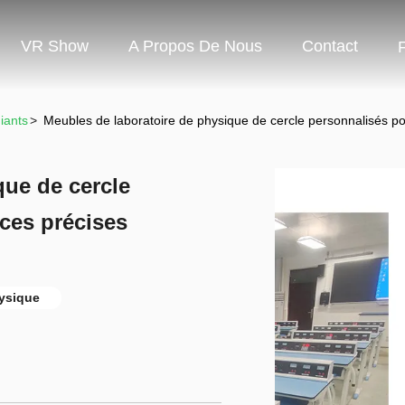
VR Show
A Propos De Nous
Contact
iants
>
Meubles de laboratoire de physique de cercle personnalisés p
que de cercle
ces précises
hysique