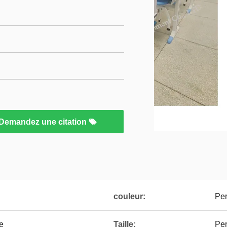
Demandez une citation
couleur:
Per
e
Taille:
Per