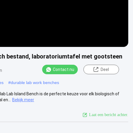
ch bestand, laboratoriumtafel met gootsteen
Contact nu
Deel
n
es
#
durable lab work benches
lab Lab Island Bench is de perfecte keuze voor elk biologisch of
 en...
Bekijk meer
Laat een bericht achter.