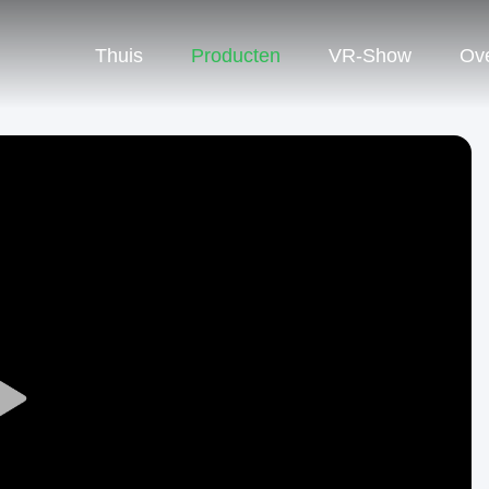
Thuis
Producten
VR-Show
Ov
Play
Video