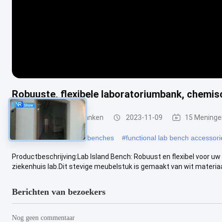
Robuuste, flexibele laboratoriumbank, chemis
Laboratoriumwerkbanken
2023-11-09
15 Meninge
#
customizable lab work benches
#
functional lab bench accessori
Productbeschrijving:Lab Island Bench: Robuust en flexibel voor uw 
ziekenhuis lab.Dit stevige meubelstuk is gemaakt van wit materiaal
Berichten van bezoekers
Nog geen commentaar