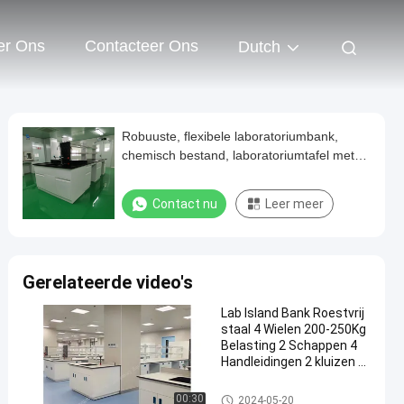
er Ons
Contacteer Ons
Dutch
Robuuste, flexibele laboratoriumbank,
chemisch bestand, laboratoriumtafel met
gootsteen
Contact nu
Leer meer
Gerelateerde video's
Lab Island Bank Roestvrij
staal 4 Wielen 200-250Kg
Belasting 2 Schappen 4
Handleidingen 2 kluizen 4
laden
Lab Island Bench
00:30
2024-05-20