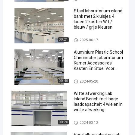
Staal laboratorium eiland
bank met 2 kluisjes 4
laden 2 kasten Wit /
blauw / grijs Kleuren
Lab Island Bench
00:21
2025-06-17
Aluminium Plastic School
Chemische Laboratorium
Kamer Accessoires
Kasten En Stoel Voor
Experimenten
Chemistry Lab Furniture
00:40
2024-05-20
Witte afwerking Lab
Island Bench met hoge
laadcapaciteit 4 wielen In
witte afwerking
Lab Island Bench
00:26
2024-03-12
Verstelbare planken Lab