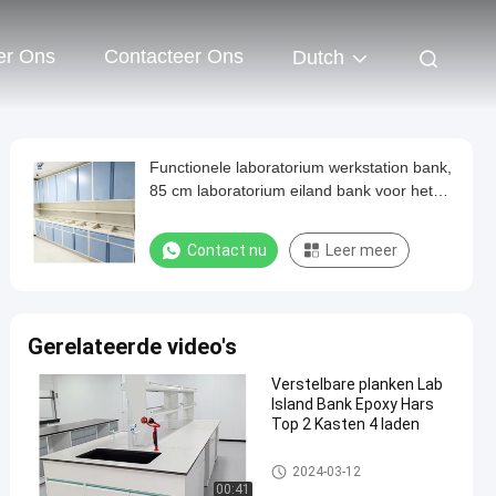
er Ons
Contacteer Ons
Dutch
Functionele laboratorium werkstation bank,
85 cm laboratorium eiland bank voor het
testen
Contact nu
Leer meer
Gerelateerde video's
Verstelbare planken Lab
Island Bank Epoxy Hars
Top 2 Kasten 4 laden
Lab Island Bench
2024-03-12
00:41