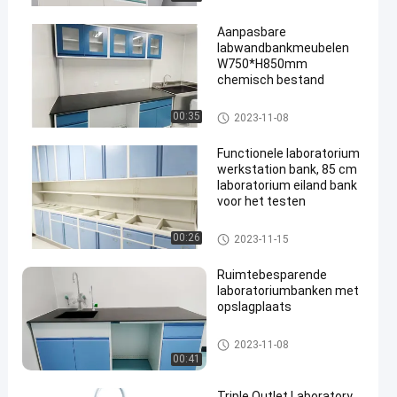
Aanpasbare
labwandbankmeubelen
W750*H850mm
chemisch bestand
Lab Wall Bench
00:35
2023-11-08
en
Functionele laboratorium
werkstation bank, 85 cm
laboratorium eiland bank
voor het testen
Lab Wall Bench
00:26
2023-11-15
Ruimtebesparende
laboratoriumbanken met
opslagplaats
Lab Wall Bench
2023-11-08
00:41
Triple Outlet Laboratory