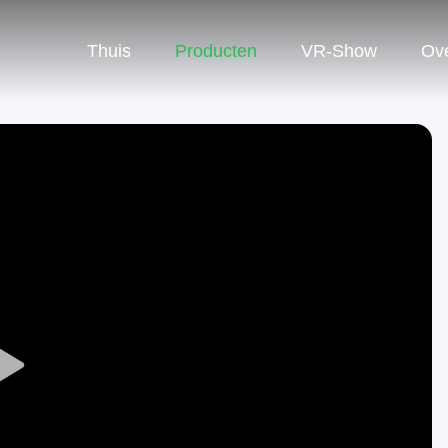
Thuis
Producten
VR-Show
Ov
Play
Video