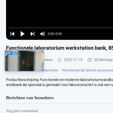
Loaded
:
0%
0:00
/
0:00
Play
Play
Play
Mute
Current
Duration
next
next
Functionele laboratorium werkstation bank, 8
Time
Laboratoriumwerkbanken
2023-11-15
30 Meninge
#
customizable lab work benches
#
functional lab bench accessori
Productbeschrijving: Functionele en moderne laboratoriumwandb
werkbank die speciaal is gemaakt voor laboratoria.Het is ook een sta
Berichten van bezoekers
Nog geen commentaar