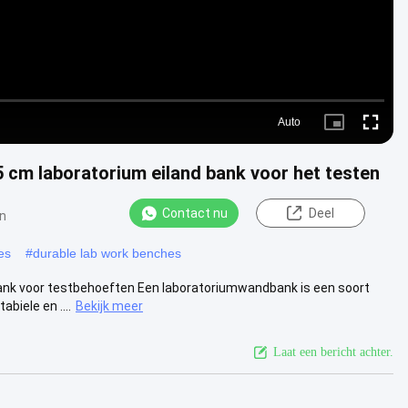
Auto
Picture-
Fullscre
in-
Picture
5 cm laboratorium eiland bank voor het testen
Contact nu
Deel
n
es
#
durable lab work benches
ank voor testbehoeften Een laboratoriumwandbank is een soort
biele en ....
Bekijk meer
Laat een bericht achter.