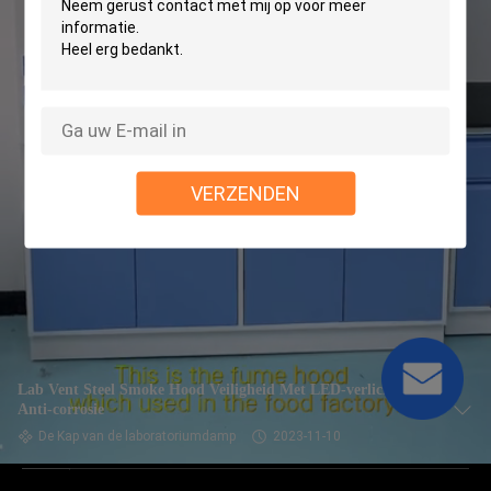
VERZENDEN
Lab Vent Steel Smoke Hood Veiligheid Met LED-verlichting
Anti-corrosie
De Kap van de laboratoriumdamp
2023-11-10