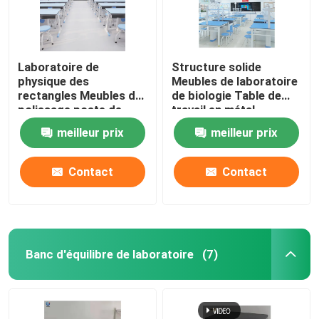
Laboratoire de
Structure solide
physique des
Meubles de laboratoire
rectangles Meubles de
de biologie Table de
polissage poste de
travail en métal
travail d'affichage
étanche
meilleur prix
meilleur prix
mobile
Contact
Contact
Banc d'équilibre de laboratoire
(7)