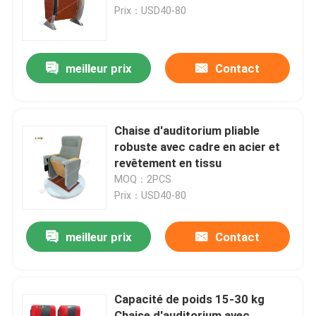
Prix：USD40-80
A propos de nous
meilleur prix
Contact
Visite d'usine
Contrôle de la qualité
Chaise d'auditorium pliable
robuste avec cadre en acier et
revêtement en tissu
Contact
MOQ：2PCS
Prix：USD40-80
Demande de soumission
meilleur prix
Contact
Bancs de travail de laboratoire
Capacité de poids 15-30 kg
Capot de vapeur de laboratoire
Chaise d'auditorium avec