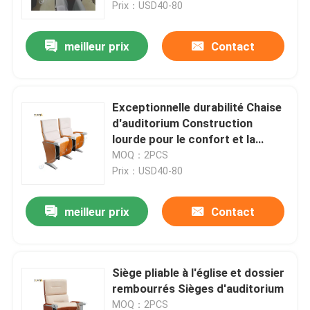
Prix：USD40-80
meilleur prix
Contact
Exceptionnelle durabilité Chaise
d'auditorium Construction
lourde pour le confort et la
longévité
MOQ：2PCS
Prix：USD40-80
meilleur prix
Contact
Aperçu
Produits
Siège pliable à l'église et dossier
rembourrés Sièges d'auditorium
VR Show
MOQ：2PCS