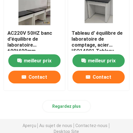
AC220V 50HZ banc
Tableau d' équilibre de
d'équilibre de
laboratoire de
laboratoire
comptage, acier
600*400mm
ISO14001 Tableau
Plateforme anti-
anti-vibration pour
meilleur prix
meilleur prix
vibration
équilibre
Contact
Contact
Regardez plus
Aperçu
Au sujet de nous
Contactez-nous
Desktop Site