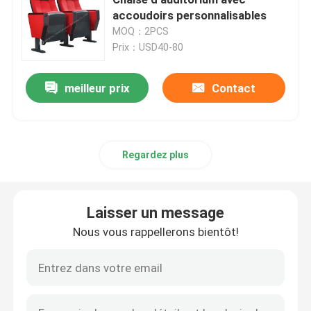
accoudoirs personnalisables
MOQ：2PCS
Armoire de stockage de laboratoire
Prix：USD40-80
Meubles de laboratoire pour étudiants
meilleur prix
Contact
Banc d'équilibre de laboratoire
Regardez plus
Tableau de laboratoire
Laisser un message
Accessoires pour meubles de laboratoire
Nous vous rappellerons bientôt!
Chaise pliante pour auditorium
Chaise élévatrice de laboratoire