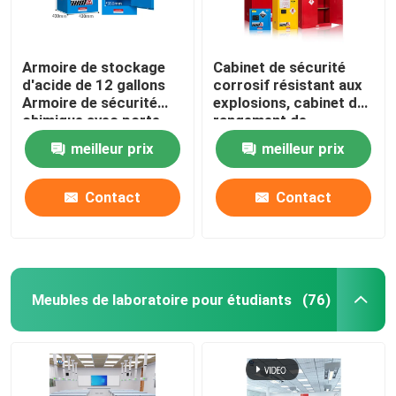
Armoire de stockage
Cabinet de sécurité
d'acide de 12 gallons
corrosif résistant aux
Armoire de sécurité
explosions, cabinet de
chimique avec porte
rangement de
double
laboratoire de
meilleur prix
meilleur prix
ventilation.
Contact
Contact
Meubles de laboratoire pour étudiants
(76)