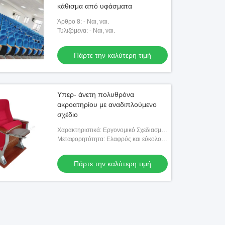
κάθισμα από υφάσματα
Άρθρο 8: - Ναι, ναι.
Τυλιζόμενα: - Ναι, ναι.
Πάρτε την καλύτερη τιμή
Υπερ- άνετη πολυθρόνα
ακροατηρίου με αναδιπλούμενο
σχέδιο
Χαρακτηριστικά: Εργονομικό Σχεδιασμό
για άνεση
Μεταφορητότητα: Ελαφρύς και εύκολος
να φέρει
Πάρτε την καλύτερη τιμή