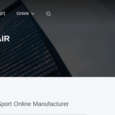
φή
Greek
IR
port Online Manufacturer