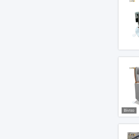
Βίντεο