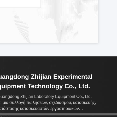
angdong Zhijian Experimental
uipment Technology Co., Ltd.
uangdong Zhijian Laboratory Equipment Co., Ltd.
αι μια συλλογή πωλήσεων, σχεδιασμού, κατασκευής,
ατάστασης κατασκευαστών εργαστηριακών
πλων.