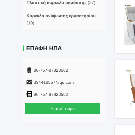
Πλαστική καρέκλα ακρόασης
(37)
Καρέκλα ανύψωσης εργαστηρίου
(10)
ΕΠΑΦΉ ΗΠΑ
86-757-87823582
394419557@qq.com
86-757-87823582
Επαφή τώρα