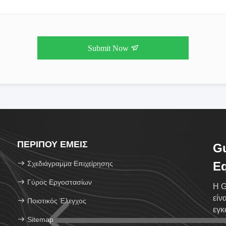
Submit Now
ΠΕΡΊΠΟΥ ΕΜΕΊΣ
Gu
Σχεδιάγραμμα Επιχείρησης
Eq
Γύρος Εργοστασίων
Η G
είν
Ποιοτικός Έλεγχος
εγκ
Sitemap
επί