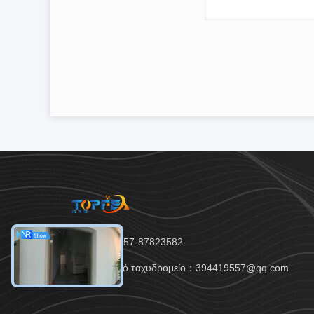
Τηλ.：86-757-87823582
Ηλεκτρονικό ταχυδρομείο：394419557@qq.com