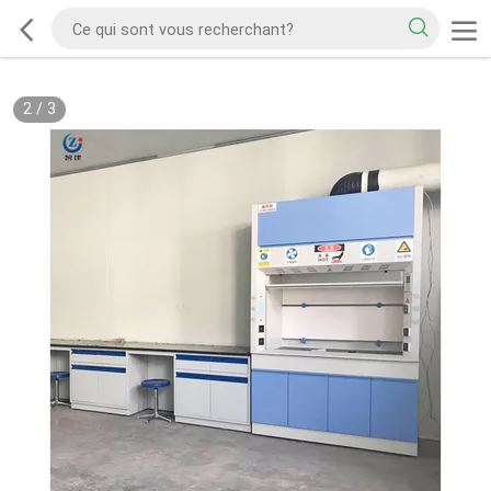
2
/
3