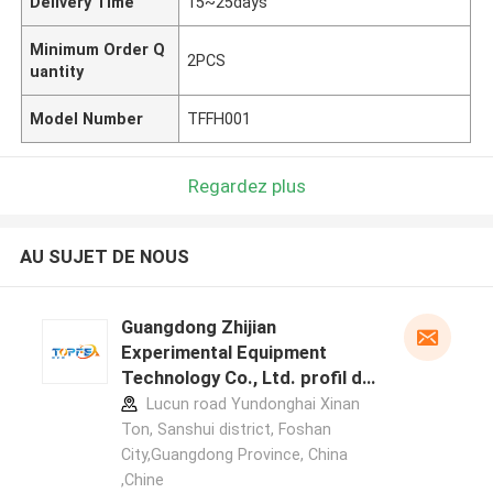
Delivery Time
15~25days
Minimum Order Q
2PCS
uantity
Model Number
TFFH001
Regardez plus
AU SUJET DE NOUS
Guangdong Zhijian
Experimental Equipment
Technology Co., Ltd. profil du
fabricant
Lucun road Yundonghai Xinan
Ton, Sanshui district, Foshan
City,Guangdong Province, China
,Chine