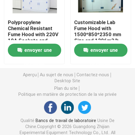
Armoire de stockage de laboratoire
Polypropylene
Customizable Lab
Chemical Resistant
Fume Hood with
Fume Hood with 220V
1500*850*2350 mm
Meubles de laboratoire pour étudiants
10A Sockets and
Size and 1296m3/h
1685m3/h Exhaust
Exhaust Volume for
envoyer une
envoyer une
Volume
Laboratory Use
Banc d'équilibre de laboratoire
demande
demande
Tableau de laboratoire
Aperçu
Au sujet de nous
Contactez-nous
Desktop Site
Plan du site
Accessoires pour meubles de laboratoire
Politique en matière de protection de la vie privée
Chaise pliante pour auditorium
Qualité
Bancs de travail de laboratoire
Usine De
Chine.Copyright © 2026 Guangdong Zhijian
Chaise élévatrice de laboratoire
Experimental Equipment Technology Co., Ltd.. All