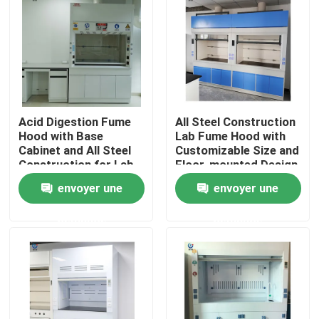
A propos de nous
Visite d'usine
Acid Digestion Fume
All Steel Construction
Contrôle de la qualité
Hood with Base
Lab Fume Hood with
Cabinet and All Steel
Customizable Size and
Construction for Lab
Floor-mounted Design
Contact
Safety
for Chemical Labs
envoyer une
envoyer une
demande
demande
Demande de soumission
Bancs de travail de laboratoire
Capot de vapeur de laboratoire