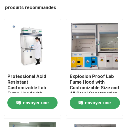
produits recommandés
Professional Acid
Explosion Proof Lab
Resistant
Fume Hood with
Customizable Lab
Customizable Size and
Aperçu
Fume Hood with
All Steel Construction
Seven-inch LCD Touch
for Safe Chemical
envoyer une
envoyer une
Screen
Handling
Produits
demande
demande
VR Show