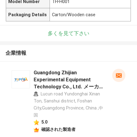
Model Number
TFFH001
Packaging Details
Carton/Wooden case
多くを見て下さい
企業情報
Guangdong Zhijian
Experimental Equipment
Technology Co., Ltd. メーカー
プロフィール
Lucun road Yundonghai Xinan
Ton, Sanshui district, Foshan
City,Guangdong Province, China ,中
国
5.0
確認された製造者