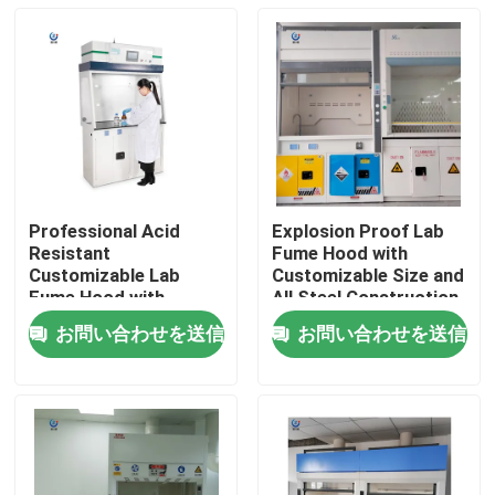
Professional Acid
Explosion Proof Lab
Resistant
Fume Hood with
Customizable Lab
Customizable Size and
Fume Hood with
All Steel Construction
Seven-inch LCD Touch
for Safe Chemical
お問い合わせを送信
お問い合わせを送信
Screen
Handling
ホーム
製品
VRショー