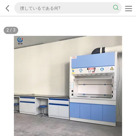
2
/
3