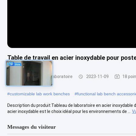
Table de travail en acier inoxydable pour poste
Bancs de travail de laboratoire
2023-11-09
18 poi
#
customizable lab work benches
#
functional lab bench accessori
Description du produit:Tableau de laboratoire en acier inoxydable d
acier inoxydable est le choix idéal pour les environnements de ...
V
Messages du visiteur