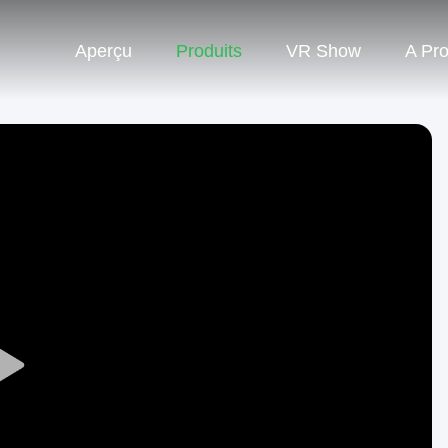
Aperçu
Produits
VR Show
A Pr
Play
Video