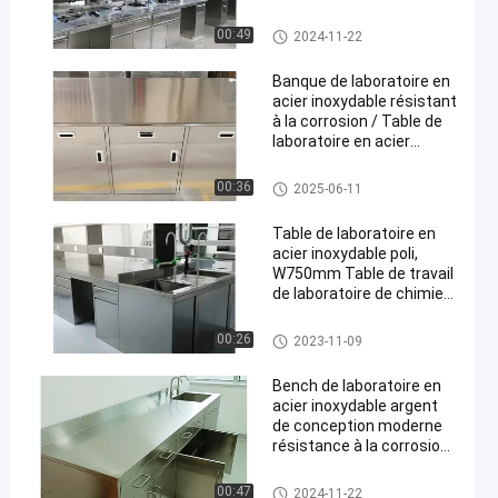
acier inoxydable
Stainless Steel Lab Bench
00:49
2024-11-22
Banque de laboratoire en
acier inoxydable résistant
à la corrosion / Table de
laboratoire en acier
inoxydable
Stainless Steel Lab Bench
00:36
2025-06-11
Table de laboratoire en
acier inoxydable poli,
W750mm Table de travail
de laboratoire de chimie
anti-rouille
Stainless Steel Lab Bench
00:26
2023-11-09
Bench de laboratoire en
acier inoxydable argent
de conception moderne
résistance à la corrosion
anti-rouille pour la
recherche
Stainless Steel Lab Bench
00:47
2024-11-22