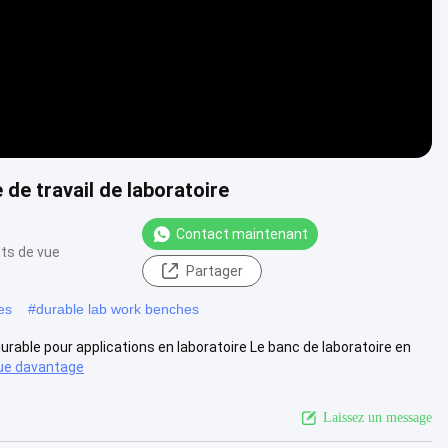
 de travail de laboratoire
Contact maintenant
nts de vue
Partager
es
#
durable lab work benches
urable pour applications en laboratoire Le banc de laboratoire en
ue davantage
Laissez un message