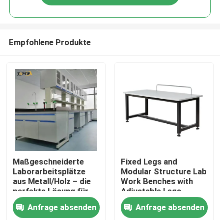
Empfohlene Produkte
Startseite
Maßgeschneiderte
Fixed Legs and
Laborarbeitsplätze
Modular Structure Lab
aus Metall/Holz – die
Work Benches with
Produkte
perfekte Lösung für
Adjustable Legs
Ihre
Anfrage absenden
Anfrage absenden
Arbeitsplatzanforderungen
VR Show