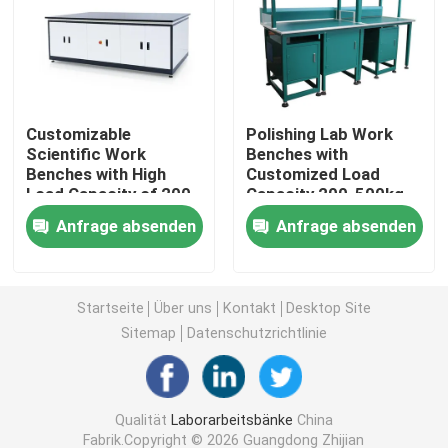
Labor-Speicherschrank
Labormöbel für Studenten
Customizable
Polishing Lab Work
Scientific Work
Benches with
Benches with High
Customized Load
Laborwaage-Bank
Load Capacity of 200-
Capacity 200-500kg
500kg
and Powder Coating
Anfrage absenden
Anfrage absenden
Laborbank-Schalter
Laboratoriumsmöbel und -zubehör
Startseite
Über uns
Kontakt
Desktop Site
Sitemap
Datenschutzrichtlinie
Klappstuhl für das Auditorium
Qualität
Laborarbeitsbänke
China
Laborliftstuhl
Fabrik.Copyright © 2026 Guangdong Zhijian