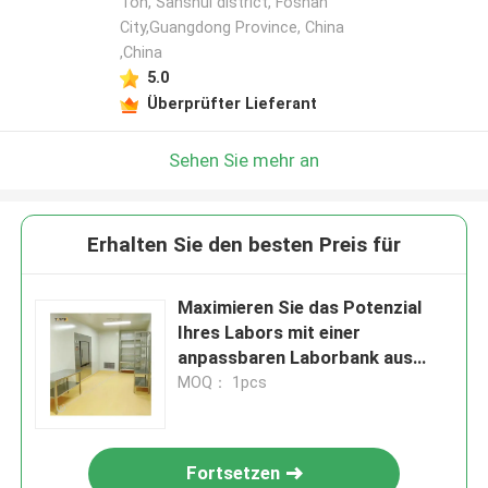
Ton, Sanshui district, Foshan
City,Guangdong Province, China
,China
5.0
Überprüfter Lieferant
Sehen Sie mehr an
Erhalten Sie den besten Preis für
Maximieren Sie das Potenzial
Ihres Labors mit einer
anpassbaren Laborbank aus
Edelstahl
MOQ： 1pcs
Fortsetzen