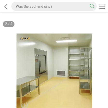
2
/
3