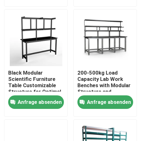
Über uns
Fabrik Tour
Qualitätskontrolle
Black Modular
200-500kg Load
Kontakt
Scientific Furniture
Capacity Lab Work
Table Customizable
Benches with Modular
Structure for Optimal
Structure and
Referenzen
Functionality and
Optional Accessories
Anfrage absenden
Anfrage absenden
Space Utilization
Laborarbeitsbänke
Labordampf-Haube