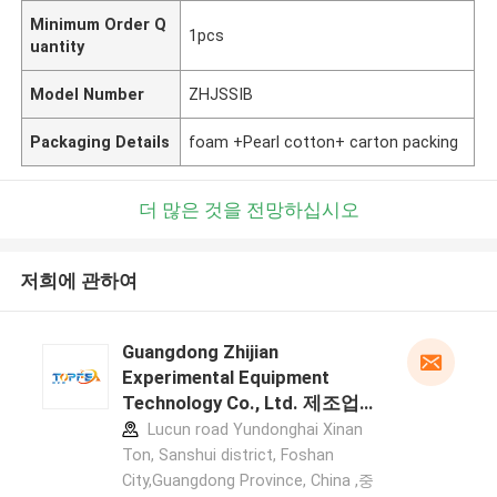
Minimum Order Q
1pcs
uantity
Model Number
ZHJSSIB
Packaging Details
foam +Pearl cotton+ carton packing
더 많은 것을 전망하십시오
저희에 관하여
Guangdong Zhijian
Experimental Equipment
Technology Co., Ltd. 제조업체
프로필
Lucun road Yundonghai Xinan
Ton, Sanshui district, Foshan
City,Guangdong Province, China ,중