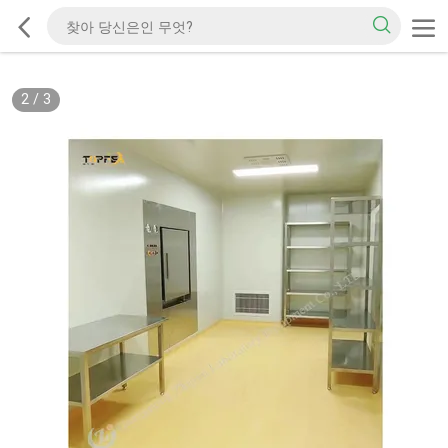
2
/
3