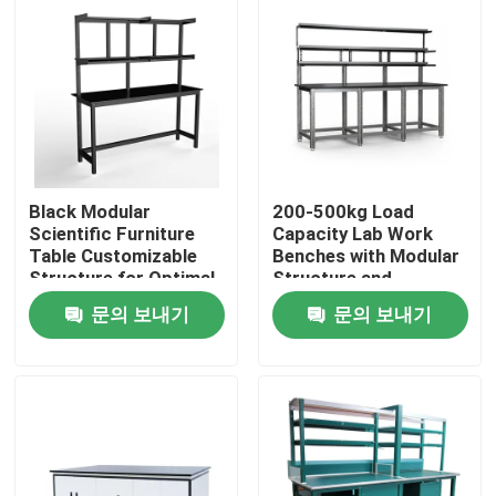
회사 소개
공장 투어
품질 관리
Black Modular
200-500kg Load
Scientific Furniture
Capacity Lab Work
Table Customizable
Benches with Modular
연락처
Structure for Optimal
Structure and
Functionality and
Optional Accessories
문의 보내기
문의 보내기
Space Utilization
견적 요청
실험실 작업 벤치
실험실 환기 푸드