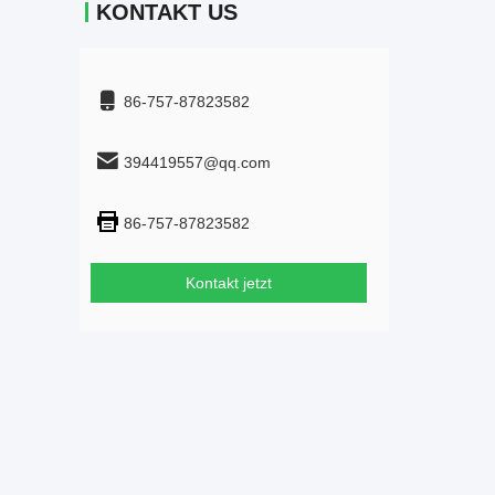
KONTAKT US
86-757-87823582
394419557@qq.com
86-757-87823582
Kontakt jetzt