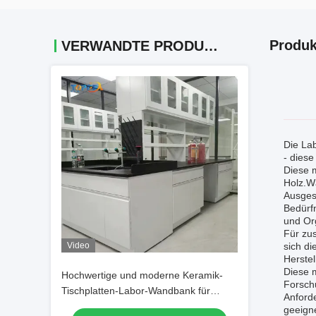
Produk
VERWANDTE PRODUKTE
Die La
- diese
Diese m
Holz.Wä
Ausgest
Bedürf
und Or
Für zu
Video
sich di
Herstel
Diese m
Hochwertige und moderne Keramik-
Forschu
Tischplatten-Labor-Wandbank für
Anforde
Laborexperimente
geeigne