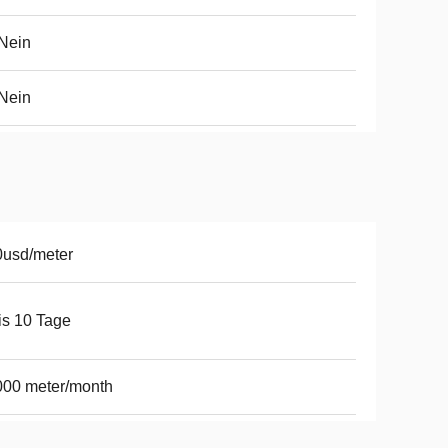
Nein
Nein
0usd/meter
is 10 Tage
000 meter/month