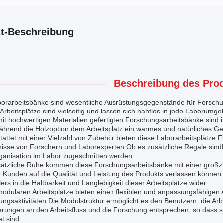
t-Beschreibung
Beschreibung des Prod
borarbeitsbänke sind wesentliche Ausrüstungsgegenstände für Forsc
 Arbeitsplätze sind vielseitig und lassen sich nahtlos in jede Laborumg
it hochwertigen Materialien gefertigten Forschungsarbeitsbänke sind in
hrend die Holzoption dem Arbeitsplatz ein warmes und natürliches Gefü
attet mit einer Vielzahl von Zubehör bieten diese Laborarbeitsplätze F
nisse von Forschern und Laborexperten.Ob es zusätzliche Regale sindD
ganisation im Labor zugeschnitten werden.
sätzliche Ruhe kommen diese Forschungsarbeitsbänke mit einer großzü
e Kunden auf die Qualität und Leistung des Produkts verlassen können
lers in die Haltbarkeit und Langlebigkeit dieser Arbeitsplätze wider.
odularen Arbeitsplätze bieten einen flexiblen und anpassungsfähigen A
ngsaktivitäten.Die Modulstruktur ermöglicht es den Benutzern, die Arbe
rungen an den Arbeitsfluss und die Forschung entsprechen, so dass si
t sind.