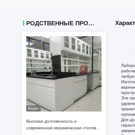
Харак
РОДСТВЕННЫЕ ПРОДУКТЫ
Лабора
рабочи
любую 
Изгото
вариан
простр
Эти ла
удовле
Видео
хранил
произв
Для до
Высокая долговечность и
гарант
современная керамическая столовая
уверен
лаборатория на стенке для