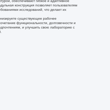
турой, обеспечивают гибкое и адаптивное
дульная конструкция позволяет пользователям
ебованиями исследований, что делает их
ернизируете существующее рабочее
сочетание функциональности, долговечности и
едпочтениям, и улучшить свою лабораторию с
.