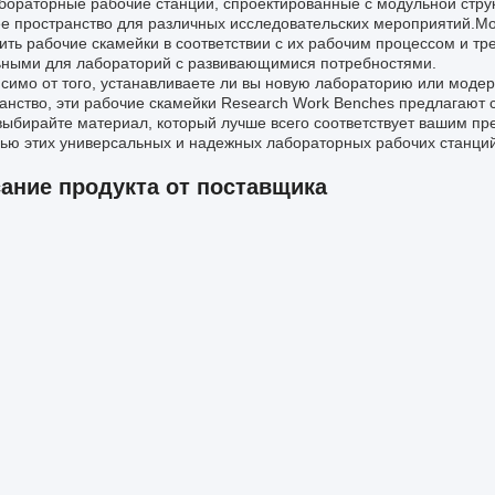
бораторные рабочие станции, спроектированные с модульной струк
е пространство для различных исследовательских мероприятий.Мо
ить рабочие скамейки в соответствии с их рабочим процессом и тр
ными для лабораторий с развивающимися потребностями.
симо от того, устанавливаете ли вы новую лабораторию или мод
анство, эти рабочие скамейки Research Work Benches предлагают 
выбирайте материал, который лучше всего соответствует вашим пр
ю этих универсальных и надежных лабораторных рабочих станций
ание продукта от поставщика