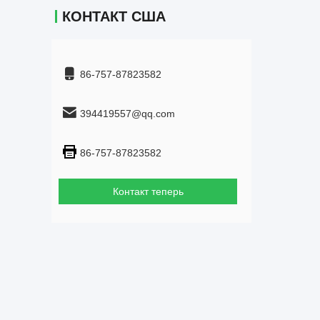
КОНТАКТ США
86-757-87823582
394419557@qq.com
86-757-87823582
Контакт теперь