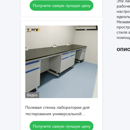
Эти ла
Получите самую лучшую цену
лабораторных экспериментов
рабоче
настро
идеаль
Незави
простр
стиля.
помощь
опис
Видео
Полевая стенка лаборатории для
тестирования универсальной
функциональности
Получите самую лучшую цену