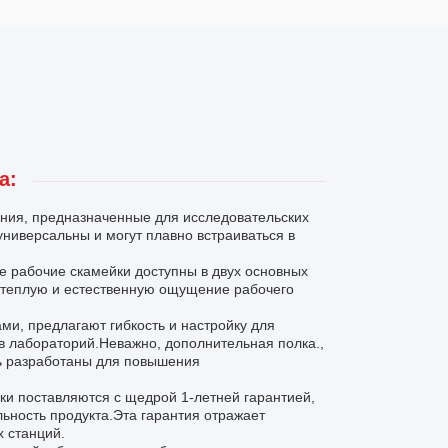
а:
ния, предназначенные для исследовательских
универсальны и могут плавно встраиваться в
е рабочие скамейки доступны в двух основных
т теплую и естественную ощущение рабочего
и, предлагают гибкость и настройку для
в лабораторий.Неважно, дополнительная полка.,
ть разработаны для повышения
ки поставляются с щедрой 1-летней гарантией,
льность продукта.Эта гарантия отражает
х станций.