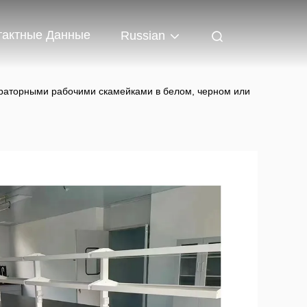
тактные Данные
Russian
раторными рабочими скамейками в белом, черном или