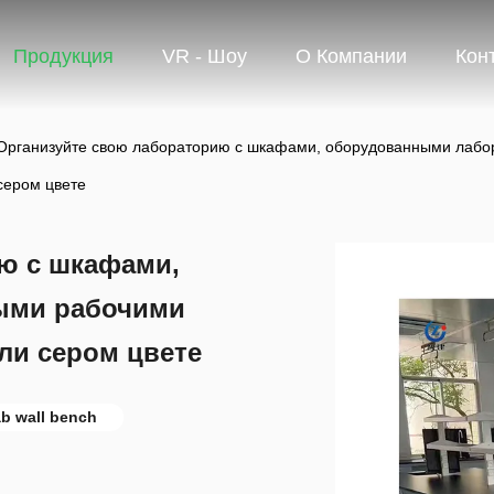
Продукция
VR - Шоу
О Компании
Кон
Организуйте свою лабораторию с шкафами, оборудованными лабо
сером цвете
ю с шкафами,
ыми рабочими
ли сером цвете
ab wall bench