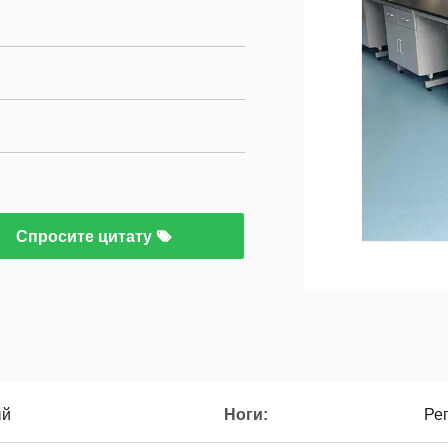
Спросите цитату
ый
Ноги:
Ре