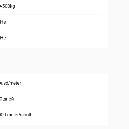
0-500kg
/Нет
/Нет
0usd/meter
0 дней
000 meter/month