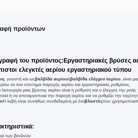
ραφή προϊόντων
γραφή του προϊόντος:Εργαστηριακές βρύσες αε
πιστοι ελεγκτές αερίου εργαστηριακού τύπου
νη
, γνωστή και ως
βαλβίδα αερίου
ή
βαλβίδα ελέγχου αερίου
, είναι μ
ερίου σε ένα σύστημα παροχής αερίου.και εργαστηριακές ρυθμίσεις.
 λειτουργία μιας βρύσης αερίου είναι η ρύθμιση και ο έλεγχος της ροή
ποιεί ή να απενεργοποιεί την παροχή αερίου και να ρυθμίζει την ταχύτ
ο
Η λαβή είναι συνήθως συνδεδεμένη με ένα
βλαστός
που χρησιμοποιείτ
κτηριστικά:
ια των βενζινών