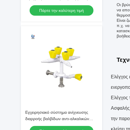
μοίρες περιστροφή εργαστηριακή
Οι βρύ
να απο
Πάρτε την καλύτερη τιμή
βρύση
θερμοσ
Είναι 
π.χ. να
κατασκ
βοήθει
Τεχν
Ελέγχος 
ενεργοπο
Ελέγχος 
Ασφαλής 
Εγχειρησιακό σύστημα ανίχνευσης
την παρο
διαρροής βαλβίδων αντι-αλκαλικών
εργαστηριακών βρύσεων αερίου
κλείσει 