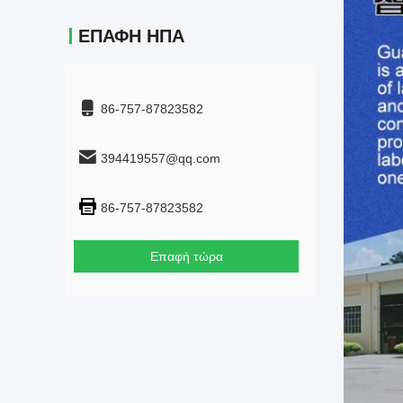
ΕΠΑΦΉ ΗΠΑ
86-757-87823582
394419557@qq.com
86-757-87823582
Επαφή τώρα