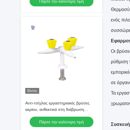
Πάρτε την καλύτερη τιμή
Θερμοσύν
ενός πιλ
συσσώρευ
Εφαρμογ
Οι βρύσε
ρύθμιση 
εμπορικέ
σε όργαν
Βίντεο
Τα εργασ
Αντι-τσίχλας εργαστηριακές βρύσες
χρωματογ
αερίου, ανθεκτικά στη διάβρωση
εργαστηριακά έπιπλα
Πάρτε την καλύτερη τιμή
Συσκευή