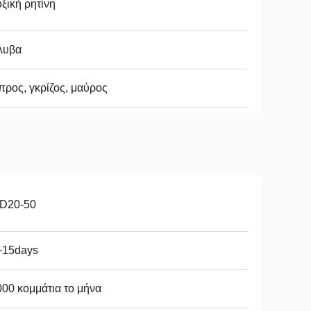
ξική ρητίνη
λυβα
ρος, γκρίζος, μαύρος
D20-50
~15days
00 κομμάτια το μήνα