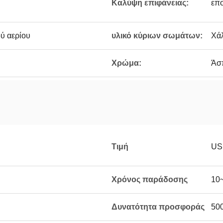
Καλύψη επιφάνειας:
επο
ύ αερίου
υλικό κύριων σωμάτων:
Χά
Χρώμα:
Άσπ
Τιμή
US
Χρόνος παράδοσης
10
Δυνατότητα προσφοράς
500