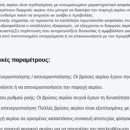
σες αερίου είναι σχεδιασμένες με ενσωματωμένα χαρακτηριστικά ασφαλεί
τρέπουν διαρροές αερίου.που μπορεί να διακόψει την παροχή αερίου σ
ύνδεσμο ικανό να ανιχνεύει αν ανάβει ο προβολέας.
ζωτικής σημασίας να τηρούνται τα κατάλληλα πρωτόκολλα ασφαλείας όταν
 εξασφαλίζεται ο κατάλληλος εξαερισμός, να ελέγχονται οι διαρροές αερίο
ευαστήςΣε περίπτωση που αντιμετωπίζετε δυσκολίες ή αμφιβάλλετε για 
α από πιστοποιημένο επαγγελματία ή να επικοινωνήσετε με τον προμηθε
ικές παραμέτρους:
ενεργοποίησης / απενεργοποίησης: Οι βρύσες αερίου έχουν την 
ιήσετε ή να απενεργοποιήσετε την παροχή αερίου.
του ρυθμού ροής: Οι βρύσες αερίου συχνά έχουν τη δυνατότητα 
απενεργοποίηση: Πολλές βρύσες αερίου είναι εξοπλισμένες με
χή αερίου σε ορισμένες καταστάσεις.συσκευή αποτυχίας φλόγας (
την παροχή φυσικού αερίου για να αποτρέψει την απελευθέρωση