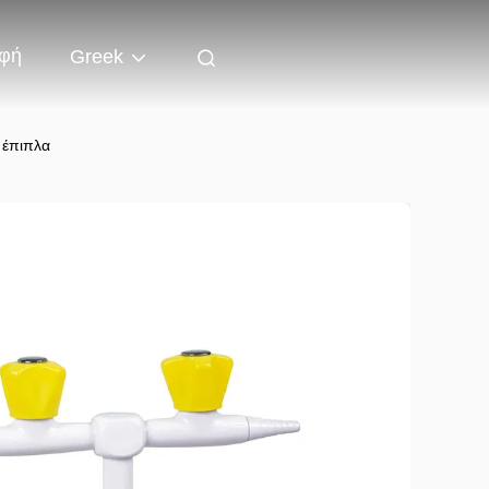
φή
Greek
 έπιπλα