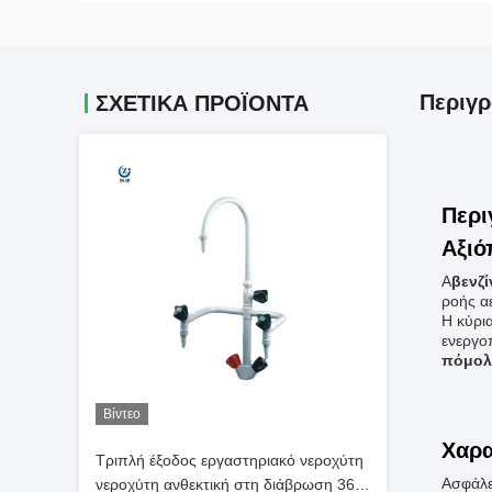
Περιγ
ΣΧΕΤΙΚΑ ΠΡΟΪΟΝΤΑ
Περι
Αξιό
Α
βενζί
ροής α
Η κύρια
ενεργο
πόμολ
Βίντεο
Χαρα
Τριπλή έξοδος εργαστηριακό νεροχύτη
Ασφάλε
νεροχύτη ανθεκτική στη διάβρωση 360