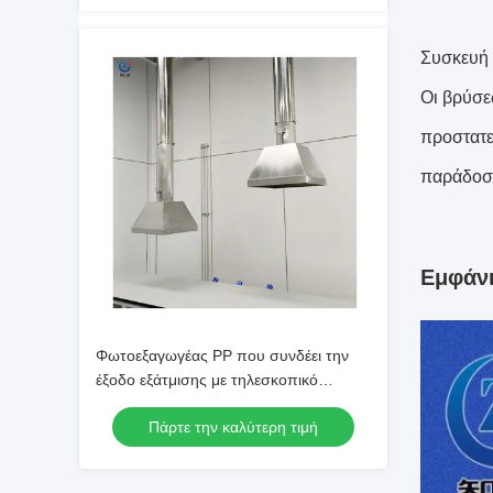
Συσκευή 
Οι βρύσε
προστατε
παράδοση
Εμφάνι
Φωτοεξαγωγέας PP που συνδέει την
έξοδο εξάτμισης με τηλεσκοπικό
καθετήρα
Πάρτε την καλύτερη τιμή