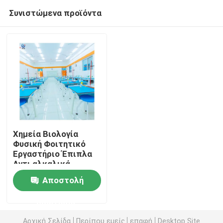
Συνιστώμενα προϊόντα
Χημεία Βιολογία
Φυσική Φοιτητικό
Εργαστήριο Έπιπλα
Αρχική Σελίδα
Αντι αλκαλικά
Εργονομική Ακαδημία
Αποστολή
Προϊόντα
ερώτησης
Εμφάνιση VR
Αρχική Σελίδα
Περίπου εμείς
επαφή
Desktop Site