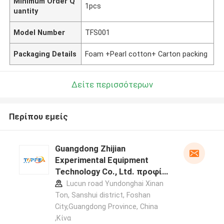
Minimum Order Q
1pcs
uantity
Model Number
TFS001
Packaging Details
Foam +Pearl cotton+ Carton packing
Δείτε περισσότερων
Περίπου εμείς
Guangdong Zhijian
Experimental Equipment
Technology Co., Ltd. προφίλ
κατασκευαστή
Lucun road Yundonghai Xinan
Ton, Sanshui district, Foshan
City,Guangdong Province, China
,Κίνα