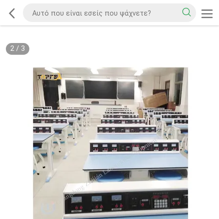
2
/
3