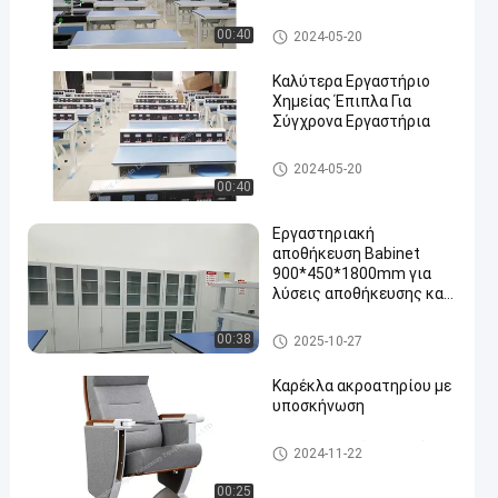
Επιστημονικών
Εργαστήρια και Καρέκλες
Chemistry Lab Furniture
00:40
2024-05-20
για Πειραματικά
Καλύτερα Εργαστήριο
Χημείας Έπιπλα Για
Σύγχρονα Εργαστήρια
Chemistry Lab Furniture
2024-05-20
00:40
Εργαστηριακή
αποθήκευση Babinet
900*450*1800mm για
λύσεις αποθήκευσης και
οργάνωση
Acid Storage Cabinet
00:38
2025-10-27
Καρέκλα ακροατηρίου με
υποσκήνωση
Πλαστική καρέκλα ακρόαση
2024-11-22
ς
00:25