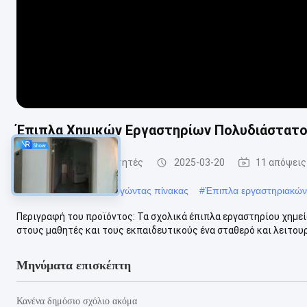
Έπιπλα Χημικών Εργαστηρίων Πολυδιάστατο 
Εργαστήριο για φοιτητές
2025-03-20
11 απόψεις
#
εργαστηριακός λειτουργώντας πίνακας
#
Έπιπλα εργαστηριακών
Περιγραφή του προϊόντος: Τα σχολικά έπιπλα εργαστηρίου χημεί
στους μαθητές και τους εκπαιδευτικούς ένα σταθερό και λειτουρ
Μηνύματα επισκέπτη
Κανένα δημόσιο σχόλιο ακόμα