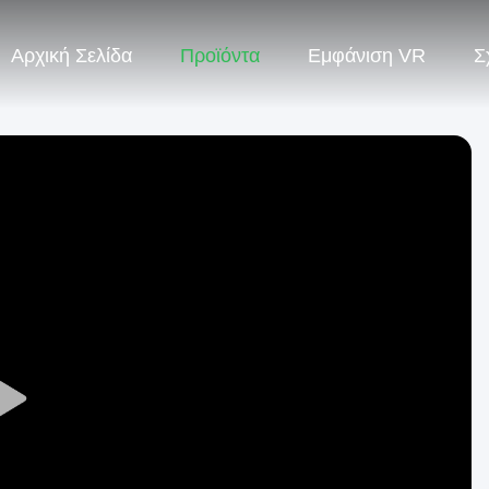
Αρχική Σελίδα
Προϊόντα
Εμφάνιση VR
Σ
Play
Video