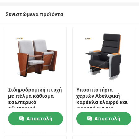
Συνιστώμενα προϊόντα
Σιδηροδρομική πτυχή
Υποσπιστήρια
με πέλμα κάθισμα
χεριών Αδελφική
Αρχική Σελίδα
εσωτερικό
καρέκλα ελαφρύ και
εξωτερικό
φορητό για τις
ακροατήριο
απαιτήσεις των
Προϊόντα
Αποστολή
Αποστολή
καθίσματα 15 ~
πελατών
30KGS χωρητικότητα
ερώτησης
ερώτησης
βάρους
Εμφάνιση VR