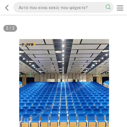
2
/
2