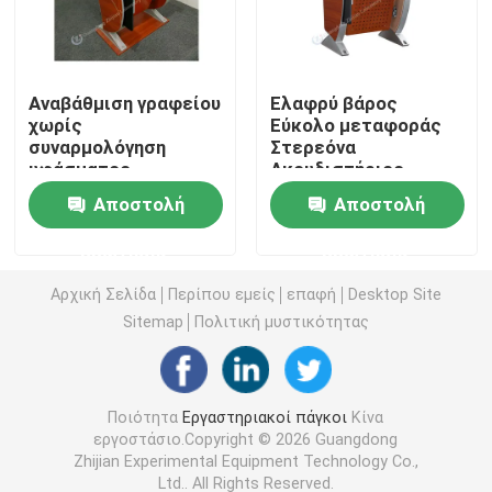
Εργαστηριακή αποθήκη
Αναβάθμιση γραφείου
Ελαφρύ βάρος
χωρίς
Εύκολο μεταφοράς
Εργαστήριο για φοιτητές
συναρμολόγηση
Στερεόνα
υφάσματος
Ακουδιστήριος
καθίσματος και
Φόρτωτη Καρέκλα
Πάγκος εργαστηριακής ισορροπίας
Αποστολή
Αποστολή
οπισθοδρόμου
Με Υποβάθρα
συνεδριακή καρέκλα
Μεταφοράς
ερώτησης
ερώτησης
Εργαστηριακό πάγκο
Αρχική Σελίδα
Περίπου εμείς
επαφή
Desktop Site
Sitemap
Πολιτική μυστικότητας
Επιστημονικά έπιπλα
Πλαστική καρέκλα ακρόασης
Ποιότητα
Εργαστηριακοί πάγκοι
Κίνα
εργοστάσιο.Copyright © 2026 Guangdong
Zhijian Experimental Equipment Technology Co.,
Καρέκλα ανύψωσης εργαστηρίου
Ltd.. All Rights Reserved.