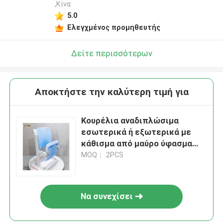
,Κίνα
5.0
Ελεγχμένος προμηθευτής
Δείτε περισσότερων
Αποκτήστε την καλύτερη τιμή για
Κουρέλια αναδιπλώσιμα
εσωτερικά ή εξωτερικά με
κάθισμα από μαύρο ύφασμα
και στήλη για τα χέρια
MOQ： 2PCS
Να συνεχίσει