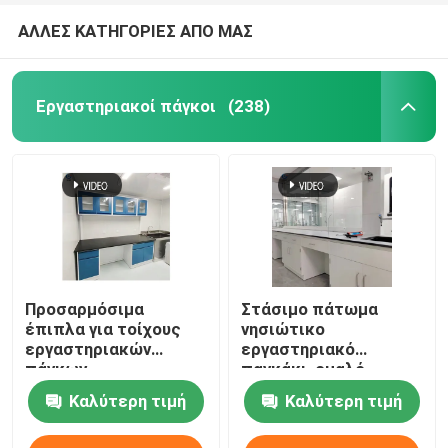
ΑΛΛΕΣ ΚΑΤΗΓΟΡΙΕΣ ΑΠΟ ΜΑΣ
Εργαστηριακοί πάγκοι
(238)
Προσαρμόσιμα
Στάσιμο πάτωμα
έπιπλα για τοίχους
νησιώτικο
εργαστηριακών
εργαστηριακό
πάγκων
παγκάκι, ομαλό
W750*H850mm Χημικά
εργαστηριακό
Καλύτερη τιμή
Καλύτερη τιμή
ανθεκτικά
τοίχωμα έπιπλα
παγκάκι