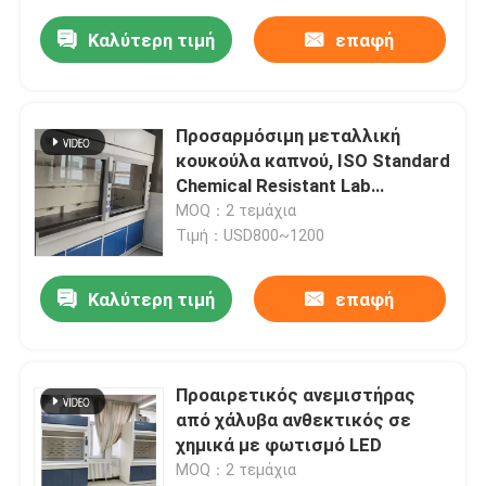
Καλύτερη τιμή
επαφή
Προσαρμόσιμη μεταλλική
κουκούλα καπνού, ISO Standard
Chemical Resistant Lab
κουκούλα καπνού
MOQ：2 τεμάχια
Τιμή：USD800~1200
Καλύτερη τιμή
επαφή
Προαιρετικός ανεμιστήρας
από χάλυβα ανθεκτικός σε
χημικά με φωτισμό LED
MOQ：2 τεμάχια