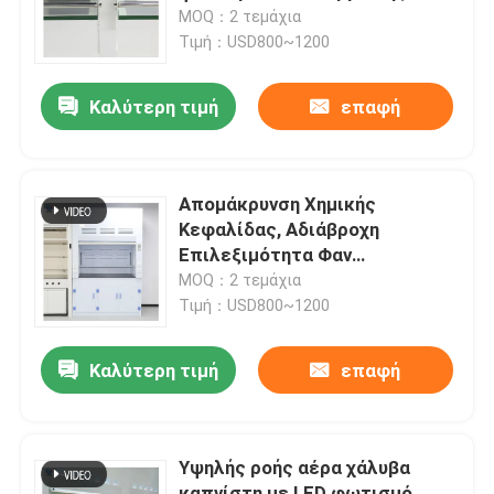
MOQ：2 τεμάχια
Τιμή：USD800~1200
Σχετικά με εμάς
Καλύτερη τιμή
επαφή
Γύρος εργοστασίων
Ποιοτικός έλεγχος
Απομάκρυνση Χημικής
Κεφαλίδας, Αδιάβροχη
Επιλεξιμότητα Φαν
επαφή
Εργαστήριο Κεφαλίδας Καπνού
MOQ：2 τεμάχια
Τιμή：USD800~1200
Ζητήστε ένα απόσπασμα
Καλύτερη τιμή
επαφή
Εργαστηριακοί πάγκοι
Υψηλής ροής αέρα χάλυβα
Κουκούλα καπνών εργαστηρίων
καπνίστη με LED φωτισμό