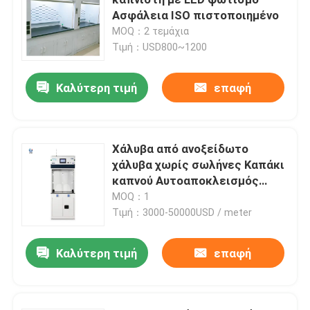
Ασφάλεια ISO πιστοποιημένο
MOQ：2 τεμάχια
Εργαστηριακή αποθήκη
Τιμή：USD800~1200
Εργαστήριο για φοιτητές
Καλύτερη τιμή
επαφή
Πάγκος εργαστηριακής ισορροπίας
Χάλυβα από ανοξείδωτο
χάλυβα χωρίς σωλήνες Καπάκι
Εργαστηριακό πάγκο
καπνού Αυτοαποκλεισμός
Αλκαλικό ντουλάπι
MOQ：1
Επιστημονικά έπιπλα
Τιμή：3000-50000USD / meter
Καλύτερη τιμή
επαφή
Πλαστική καρέκλα ακρόασης
Καρέκλα ανύψωσης εργαστηρίου