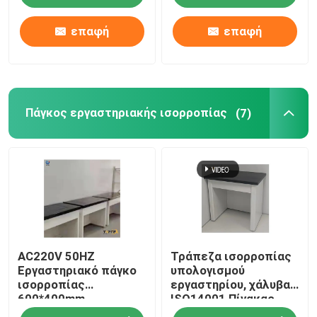
επαφή
επαφή
Πάγκος εργαστηριακής ισορροπίας
(7)
AC220V 50HZ
Τράπεζα ισορροπίας
Εργαστηριακό πάγκο
υπολογισμού
ισορροπίας
εργαστηρίου, χάλυβα
600*400mm
ISO14001 Πίνακας
Πλατφόρμα κατά των
αντιδονήσεων για