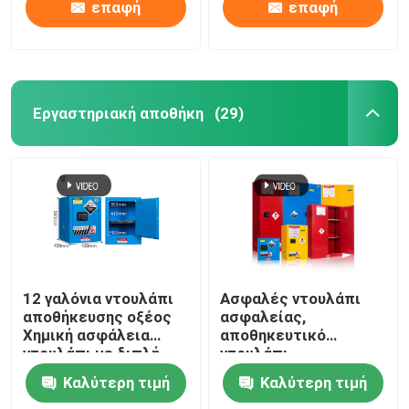
επαφή
επαφή
Εργαστηριακή αποθήκη
(29)
12 γαλόνια ντουλάπι
Ασφαλές ντουλάπι
αποθήκευσης οξέος
ασφαλείας,
Χημική ασφάλεια
αποθηκευτικό
ντουλάπι με διπλή
ντουλάπι
πόρτα
εργαστηρίου
Καλύτερη τιμή
Καλύτερη τιμή
εξαερισμού