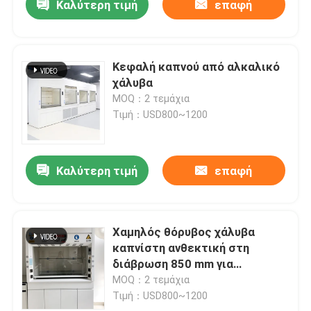
Καλύτερη τιμή
επαφή
Κεφαλή καπνού από αλκαλικό
χάλυβα
MOQ：2 τεμάχια
Τιμή：USD800~1200
Καλύτερη τιμή
επαφή
Χαμηλός θόρυβος χάλυβα
καπνίστη ανθεκτική στη
διάβρωση 850 mm για
εργαστηριακή έρευνα
MOQ：2 τεμάχια
Τιμή：USD800~1200