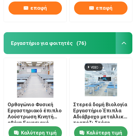
επαφή
επαφή
Εργαστήριο για φοιτητές
(76)
Ορθογώνιο Φυσική
Στερεά δομή Βιολογία
Εργαστηριακό έπιπλο
Εργαστήριο Έπιπλα
Λούστρωση Κινητή
Αδιάβροχο μεταλλικό
οθόνη Εργασιακό
τραπέζι Στάση
σταθμό
εργασίας
Καλύτερη τιμή
Καλύτερη τιμή