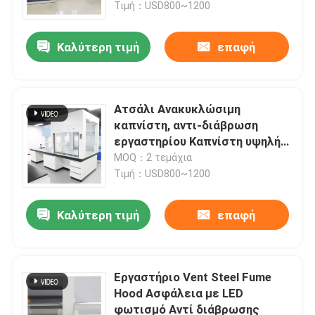
Τιμή：USD800~1200
Καλύτερη τιμή
επαφή
Ατσάλι Ανακυκλώσιμη
καπνίστη, αντι-διάβρωση
εργαστηρίου Καπνίστη υψηλής
απόδοσης
MOQ：2 τεμάχια
Τιμή：USD800~1200
Καλύτερη τιμή
επαφή
Αρχική Σελίδα
Προϊόντα
Εργαστήριο Vent Steel Fume
Hood Ασφάλεια με LED
φωτισμό Αντί διάβρωσης
Εμφάνιση VR