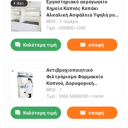
Εργαστηριακό αεραγωγείο
Χημεία Καπνός Καπάκι
Αλκαλική Ασφάλεια Υψηλή ροή
αέρα Προσαρμοσμένη
MOQ：2 τεμάχια
Τιμή：USD800~1200
Καλύτερη τιμή
επαφή
Αντιβροχιοποιητικό
Φιλτράρισμα Φαρμακείο
Καπνού, Δορυφορική
Καπνίστρα Φαρμακείο
MOQ：1
Τιμή：3000-50000USD / meter
Καλύτερη τιμή
επαφή