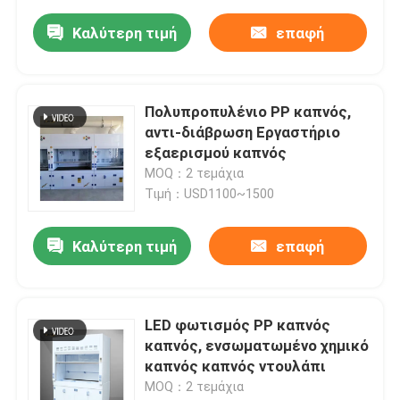
Καλύτερη τιμή
επαφή
Πολυπροπυλένιο PP καπνός,
αντι-διάβρωση Εργαστήριο
εξαερισμού καπνός
MOQ：2 τεμάχια
Τιμή：USD1100~1500
Καλύτερη τιμή
επαφή
LED φωτισμός PP καπνός
καπνός, ενσωματωμένο χημικό
καπνός καπνός ντουλάπι
MOQ：2 τεμάχια