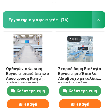
Εργαστήριο για φοιτητές
(76)
Ορθογώνιο Φυσική
Στερεά δομή Βιολογία
Εργαστηριακό έπιπλο
Εργαστήριο Έπιπλα
Λούστρωση Κινητή
Αδιάβροχο μεταλλικό
οθόνη Εργασιακό
τραπέζι Στάση
σταθμό
εργασίας
Καλύτερη τιμή
Καλύτερη τιμή
επαφή
επαφή