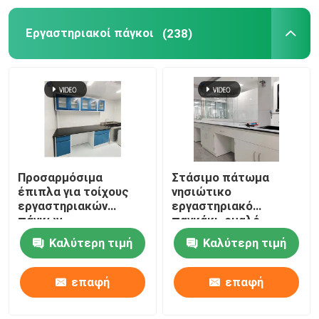
Εργαστηριακοί πάγκοι
(238)
Προσαρμόσιμα
Στάσιμο πάτωμα
έπιπλα για τοίχους
νησιώτικο
εργαστηριακών
εργαστηριακό
πάγκων
παγκάκι, ομαλό
W750*H850mm Χημικά
εργαστηριακό
Καλύτερη τιμή
Καλύτερη τιμή
ανθεκτικά
τοίχωμα έπιπλα
παγκάκι
επαφή
επαφή