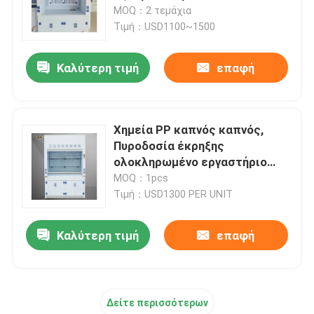
Ενσωματωμένη δομή
MOQ：2 τεμάχια
Τιμή：USD1100~1500
Σχετικά με εμάς
Καλύτερη τιμή
επαφή
Γύρος εργοστασίων
Ποιοτικός έλεγχος
Χημεία PP καπνός καπνός,
Πυροδοσία έκρηξης
ολοκληρωμένο εργαστήριο
επαφή
καπνός καπνός
MOQ：1pcs
Τιμή：USD1300 PER UNIT
Ζητήστε ένα απόσπασμα
Καλύτερη τιμή
επαφή
Εργαστηριακοί πάγκοι
Δείτε περισσότερων
Κουκούλα καπνών εργαστηρίων