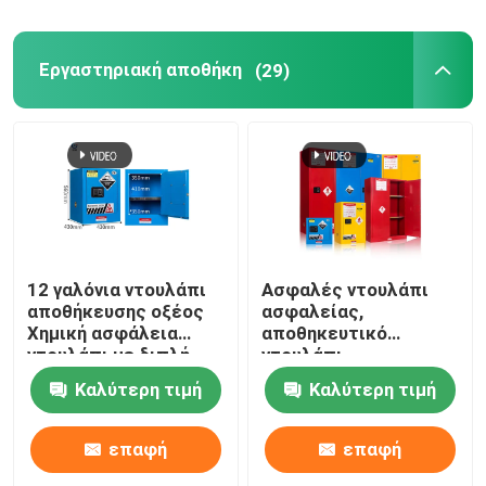
Εργαστηριακή αποθήκη
(29)
12 γαλόνια ντουλάπι
Ασφαλές ντουλάπι
αποθήκευσης οξέος
ασφαλείας,
Χημική ασφάλεια
αποθηκευτικό
ντουλάπι με διπλή
ντουλάπι
πόρτα
εργαστηρίου
Καλύτερη τιμή
Καλύτερη τιμή
εξαερισμού
επαφή
επαφή