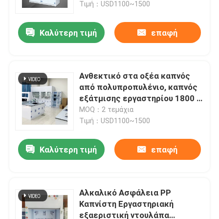
Τιμή：USD1100~1500
Καλύτερη τιμή
επαφή
Ανθεκτικό στα οξέα καπνός
από πολυπροπυλένιο, καπνός
εξάτμισης εργαστηρίου 1800 *
800 * 2350mm
MOQ：2 τεμάχια
Τιμή：USD1100~1500
Καλύτερη τιμή
επαφή
Αρχική Σελίδα
Προϊόντα
Αλκαλικό Ασφάλεια PP
Καπνίστη Εργαστηριακή
εξαεριστική ντουλάπα
Εμφάνιση VR