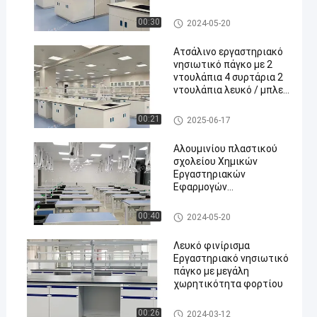
χειριστήρια 2 ντουλάπια
4 συρτάρια
Lab Island Bench
00:30
2024-05-20
Ατσάλινο εργαστηριακό
νησιωτικό πάγκο με 2
ντουλάπια 4 συρτάρια 2
ντουλάπια λευκό / μπλε /
γκρι χρώματα
Lab Island Bench
00:21
2025-06-17
Αλουμινίου πλαστικού
σχολείου Χημικών
Εργαστηριακών
Εφαρμογών
Επιστημονικών
Εργαστήρια και Καρέκλες
Chemistry Lab Furniture
00:40
2024-05-20
για Πειραματικά
Λευκό φινίρισμα
Εργαστηριακό νησιωτικό
πάγκο με μεγάλη
χωρητικότητα φορτίου
Lab Island Bench
00:26
2024-03-12