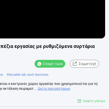
έζια εργασίας με ρυθμιζόμενα συρτάρια
Επαφή τώρα
Συμμετοχή
es
#
durable lab work benches
ίναι ο κεντρικός χώρος εργασίας που χρησιμοποιείται για τη
 εκτέλεση πειραματ....
Δείτε περισσότερων
Αφήστε μήνυμα