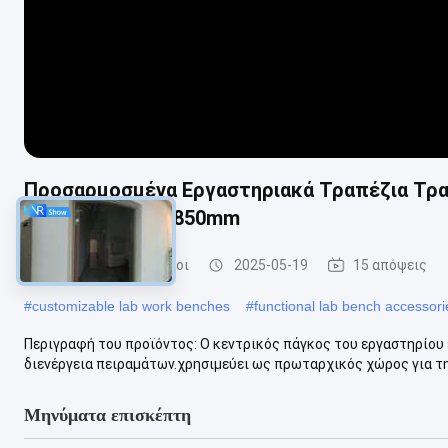
Προσαρμοσμένα Εργαστηριακά Τραπέζια Τραπ
μεγέθους 1500*850mm
Εργαστηριακοί πάγκοι
2025-05-19
15 απόψεις
#
customizable lab work benches
#
functional lab bench accessori
Περιγραφή του προϊόντος: Ο κεντρικός πάγκος του εργαστηρίου ε
διενέργεια πειραμάτων.χρησιμεύει ως πρωταρχικός χώρος για την
Μηνύματα επισκέπτη