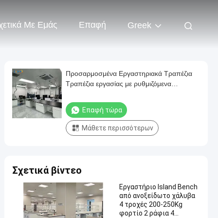
χετικά Με Εμάς
Επαφή
Greek
Προσαρμοσμένα Εργαστηριακά Τραπέζια
Τραπέζια εργασίας με ρυθμιζόμενα
συρτάρια μεγέθους 1500*850mm
Επαφή τώρα
Μάθετε περισσότερων
Σχετικά βίντεο
Εργαστήριο Island Bench
από ανοξείδωτο χάλυβα
4 τροχές 200-250Kg
φορτίο 2 ράφια 4