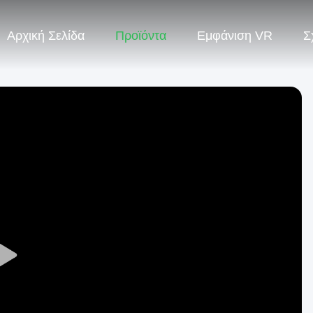
Αρχική Σελίδα
Προϊόντα
Εμφάνιση VR
Σ
Play
Video