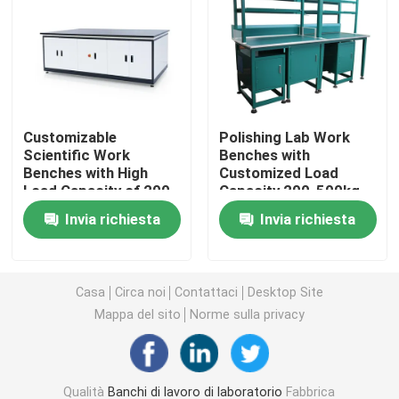
Armadietto di laboratorio
Mobili per laboratori per studenti
Customizable
Polishing Lab Work
Scientific Work
Benches with
Banco dell'equilibrio del laboratorio
Benches with High
Customized Load
Load Capacity of 200-
Capacity 200-500kg
500kg
and Powder Coating
Banchetto di laboratorio
Invia richiesta
Invia richiesta
Accessori per mobili da laboratorio
Casa
Circa noi
Contattaci
Desktop Site
Mappa del sito
Norme sulla privacy
Sedie pieghevoli per auditorium
Sedia elevatrice per laboratorio
Qualità
Banchi di lavoro di laboratorio
Fabbrica