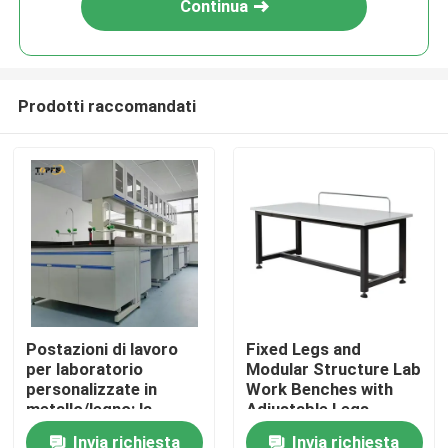
Continua
Prodotti raccomandati
Casa
Postazioni di lavoro
Fixed Legs and
per laboratorio
Modular Structure Lab
Prodotti
personalizzate in
Work Benches with
metallo/legno: la
Adjustable Legs
soluzione perfetta per
Invia richiesta
Invia richiesta
Mostra VR