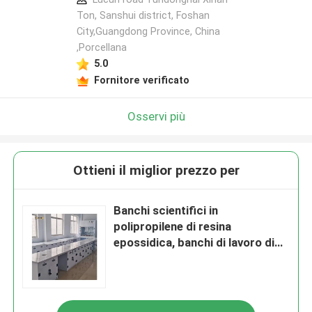
Ton, Sanshui district, Foshan
City,Guangdong Province, China
,Porcellana
5.0
Fornitore verificato
Osservi più
Ottieni il miglior prezzo per
Banchi scientifici in
polipropilene di resina
epossidica, banchi di lavoro di
laboratorio anti alcali W750mm