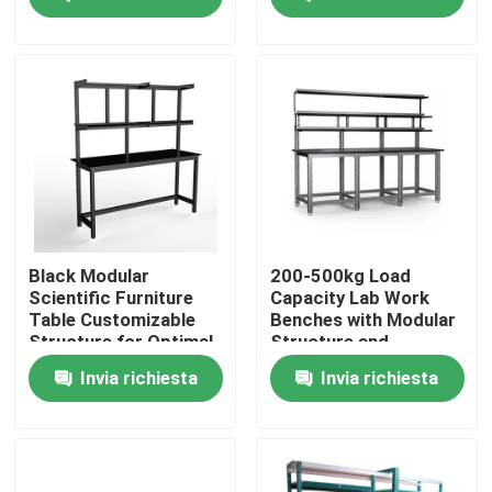
le esigenze del tuo
spazio di lavoro
Chi siamo
Fatory Tour
Controllo di qualità
Contattaci
Black Modular
200-500kg Load
Scientific Furniture
Capacity Lab Work
Table Customizable
Benches with Modular
Richiedere un preventivo
Structure for Optimal
Structure and
Functionality and
Optional Accessories
Invia richiesta
Invia richiesta
Space Utilization
Banchi di lavoro di laboratorio
Cappuccio del vapore del laboratorio