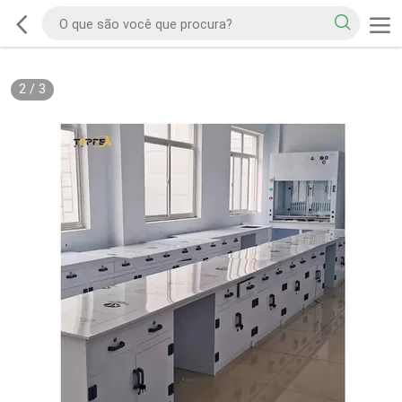
2
/
3