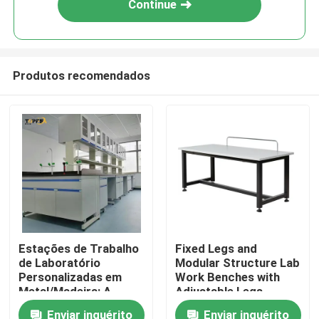
Continue
Produtos recomendados
Casa
Estações de Trabalho
Fixed Legs and
de Laboratório
Modular Structure Lab
Produtos
Personalizadas em
Work Benches with
Metal/Madeira: A
Adjustable Legs
Solução Perfeita para
Enviar inquérito
Enviar inquérito
Show de RV