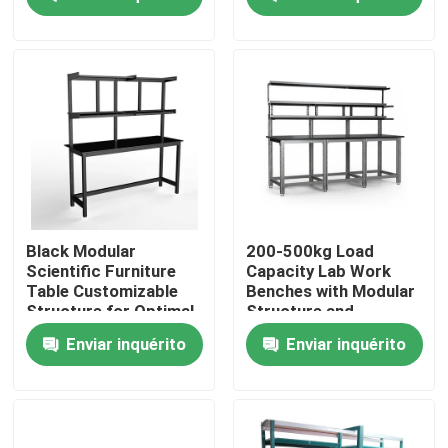
as Necessidades do
Seu Espaço de
Trabalho
Quem Somos
Fábrica
Controle de Qualidade
Fale Conosco
Black Modular
200-500kg Load
Scientific Furniture
Capacity Lab Work
Table Customizable
Benches with Modular
Pedir um orçamento
Structure for Optimal
Structure and
Functionality and
Optional Accessories
Enviar inquérito
Enviar inquérito
Space Utilization
Bancos de trabalho de laboratório
Capa das emanações do laboratório