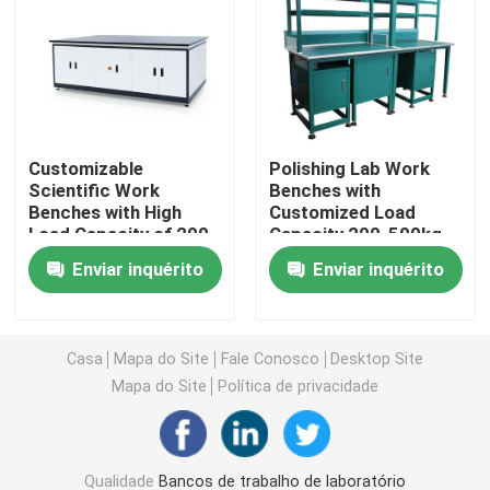
Armário de armazenamento de laboratório
Mobiliário de laboratório para estudantes
Customizable
Polishing Lab Work
Scientific Work
Benches with
Banco do equilíbrio do laboratório
Benches with High
Customized Load
Load Capacity of 200-
Capacity 200-500kg
500kg
and Powder Coating
Bancada de laboratório
Enviar inquérito
Enviar inquérito
Acessórios para mobiliário de laboratório
Casa
Mapa do Site
Fale Conosco
Desktop Site
Mapa do Site
Política de privacidade
Cadeira dobrável do auditório
Cadeira elevadora de laboratório
Qualidade
Bancos de trabalho de laboratório