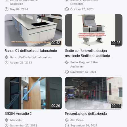
Scolastico
Scolastico
May 09, 2024
October 17, 2023
00:42
00:25
Banco 01 dell'isola del laboratorio
Sedie confortevoli e design
resistente Sedile da auditorio
Banco Dell'isola Del Laboratorio
pieghevole con costruzione
Sedie Pieghevoli Per
August 28, 2023
resistente
Auditorium
November 14, 2024
00:26
00:44
SS304 Armadio 2
Presentazione dell'azienda
Altri Video
Altri Video
September 27, 2023
September 26, 2023