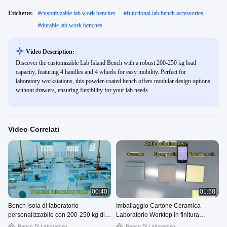
Etichette:
#
customizable lab work benches
#
functional lab bench accessories
#
durable lab work benches
Video Description:
Discover the customizable Lab Island Bench with a robust 200-250 kg load
capacity, featuring 4 handles and 4 wheels for easy mobility. Perfect for
laboratory workstations, this powder-coated bench offers modular design options
without drawers, ensuring flexibility for your lab needs.
Video Correlati
00:40
01:58
Bench isola di laboratorio
Imballaggio Cartone Ceramica
personalizzabile con 200-250 kg di
Laboratorio Worktop in finitura
capacità di carico 4 maniglie 4 ruote
lucidata con colore personalizzato
Banco Di Laboratorio
Banco Di Laboratorio