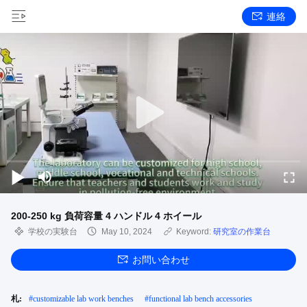
連絡
200-250 kg 負荷容量 4 ハンドル 4 ホイール
学校の実験台
May 10, 2024
Keyword:
研究室の作業台
お問い合わせ
札:
#
customizable lab work benches
#
functional lab bench accessories