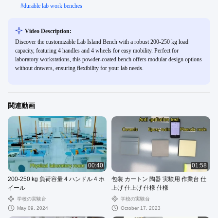
#
durable lab work benches
Video Description:
Discover the customizable Lab Island Bench with a robust 200-250 kg load
capacity, featuring 4 handles and 4 wheels for easy mobility. Perfect for
laboratory workstations, this powder-coated bench offers modular design options
without drawers, ensuring flexibility for your lab needs.
関連動画
00:40
01:58
200-250 kg 負荷容量 4 ハンドル 4 ホ
包装 カートン 陶器 実験用 作業台 仕
イール
上げ 仕上げ 仕様 仕様
学校の実験台
学校の実験台
May 09, 2024
October 17, 2023