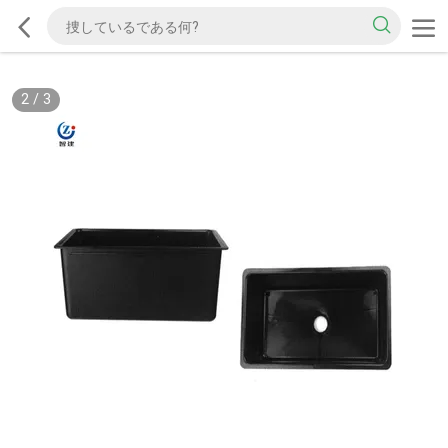
2
/
3