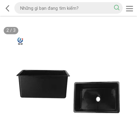
2
/
3