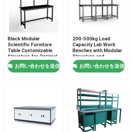
企業情報
会社案内
Black Modular
200-500kg Load
Scientific Furniture
Capacity Lab Work
Table Customizable
Benches with Modular
品質管理
Structure for Optimal
Structure and
Functionality and
Optional Accessories
お問い合わせを送信
お問い合わせを送信
Space Utilization
お問い合わせ
見積依頼
研究室の作業台
実験室の発煙のフード