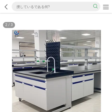
2
/
3