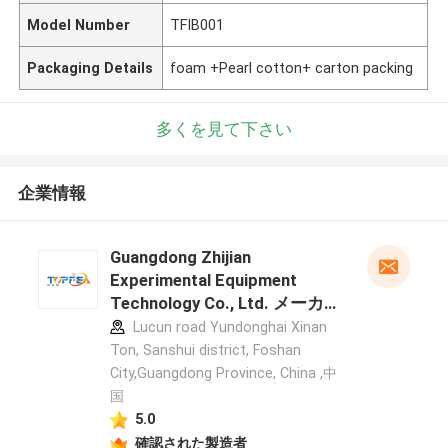
Model Number
TFIB001
Packaging Details
foam +Pearl cotton+ carton packing
多くを見て下さい
企業情報
Guangdong Zhijian
Experimental Equipment
Technology Co., Ltd. メーカー
プロフィール
Lucun road Yundonghai Xinan
Ton, Sanshui district, Foshan
City,Guangdong Province, China ,中
国
5.0
確認された製造者