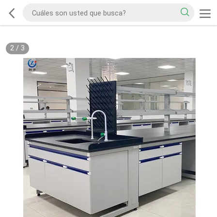
2
/
3