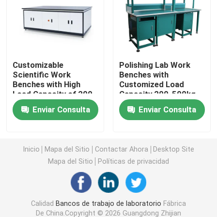
Armario de almacenamiento de laboratorio
Muebles de laboratorio para estudiantes
Customizable
Polishing Lab Work
Scientific Work
Benches with
Benches with High
Customized Load
Banco de la balanza del laboratorio
Load Capacity of 200-
Capacity 200-500kg
500kg
and Powder Coating
Enviar Consulta
Enviar Consulta
Cuadro de trabajo de banco de laboratorio
Accesorios para muebles de laboratorio
Inicio
Mapa del Sitio
Contactar Ahora
Desktop Site
Mapa del Sitio
Políticas de privacidad
Silla plegable del auditorio
Calidad
Bancos de trabajo de laboratorio
Fábrica
Silla elevadora de laboratorio
De China.Copyright © 2026 Guangdong Zhijian