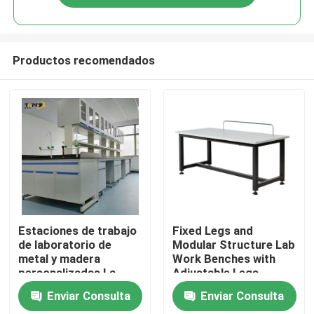
Productos recomendados
Inicio
Estaciones de trabajo
Fixed Legs and
de laboratorio de
Modular Structure Lab
metal y madera
Work Benches with
Productos
personalizadas La
Adjustable Legs
solución perfecta
Enviar Consulta
Enviar Consulta
para sus necesidades
VR Show