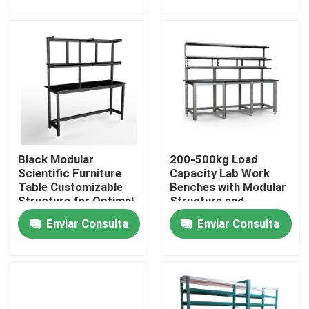
de espacio de trabajo
Sobre nosotros
Visita a la fábrica
Control de Calidad
Black Modular
200-500kg Load
Contacto
Scientific Furniture
Capacity Lab Work
Table Customizable
Benches with Modular
Structure for Optimal
Structure and
Solicitar una cotización
Functionality and
Optional Accessories
Enviar Consulta
Enviar Consulta
Space Utilization
Bancos de trabajo de laboratorio
Capilla del humo del laboratorio