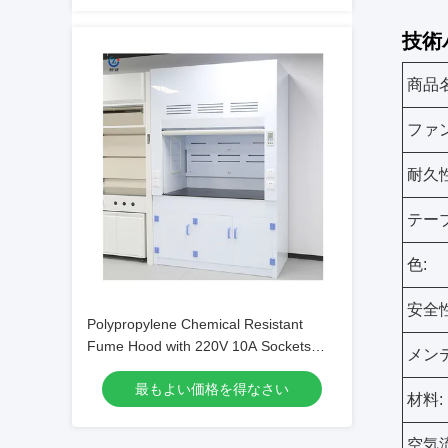
技術
商品名
ファン
耐久性
テー
色:
安全
Polypropylene Chemical Resistant
Fume Hood with 220V 10A Sockets
メン
and 1685m3/h Exhaust Volume
最もよい価格を得なさい
材料:
空気流