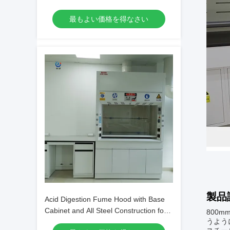
Construction for Safe Chemical
最もよい価格を得なさい
Handling
製品
Acid Digestion Fume Hood with Base
Cabinet and All Steel Construction for
800
うよう
Lab Safety