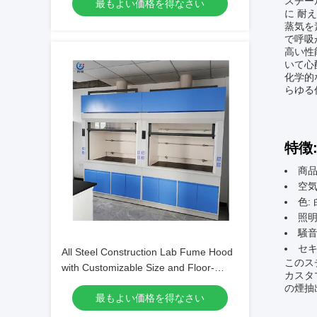
スチール
最もよい価格を得なさい
に 耐
蒸気を
で呼吸
高い性
いて心
化学的
らゆる
特徴
商品
空気
色:
照明
騒音
セキ
All Steel Construction Lab Fume Hood
このス
with Customizable Size and Floor-
カスタ
mounted Design for Chemical Labs
の煙抽
最もよい価格を得なさい