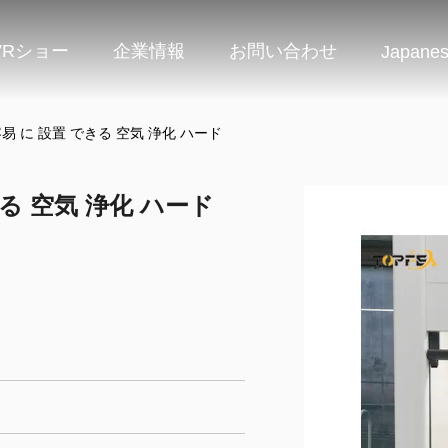
VRショー
企業情報
お問い合わせ
Japane
易 に 設置 できる 空気 浄化 ハード
る 空気 浄化 ハード