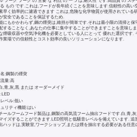
 フーグ フーグ の 主要 な 利点 の 一つ は,耐久性 です.高品質 の スチー
える もの です.これは,フードが長年続くことを意味します.信頼性の高
素早く効率的に濾過できます これは,危険な化学物質が使用されている
が安全であることを保証するため.
能にもかかわらず,鋼の煙突は,維持が簡単です.それは最小限の清掃と保
配することなく,あなたの仕事に集中することができますことを意味しま
な煙吸収器や空気浄化機を必要としている人にとって 優れた選択です. 
作業場での信頼性とコスト効率の良いソリューションになります.
:
名:鋼製の煙突
流量:高
 白,青,灰,黒 または オーダーメイド
:LED
レベル:低い
ュリティ機能:はい
チールフームフード製品は,鋼製の高気流フーム抽出フードです.白,青,
マイズすることができます.LED照明と低騒音レベルを備えています. 追
出ハッドは,実験室,ワークショップ,または煙を抽出する必要がある任意