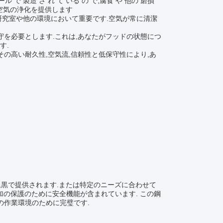
ル で 製造 さ れ て いる の で,腐食 や 他の 磨損
い空気の浄化を提供します
研究室や他の環境において重要です.空気が常に清潔
守を必要とします.これは,あなたがフッドの状態につ
す.
その高い耐久性,空気流,信頼性と低保守性により,あ
灰,黒で提供されます.または特定のニーズに合わせて
加の保護のために安全機能が含まれています. この鋼
の作業環境のために完璧です.