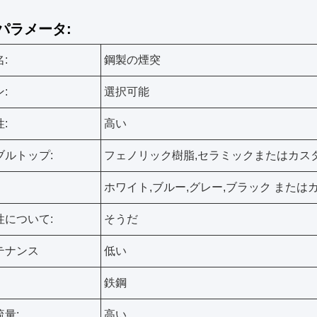
パラメータ:
:
鋼製の煙突
:
選択可能
:
高い
ブルトップ:
フェノリック樹脂,セラミックまたはカス
ホワイト,ブルー,グレー,ブラック または
性について:
そうだ
テナンス
低い
鉄鋼
量:
高い