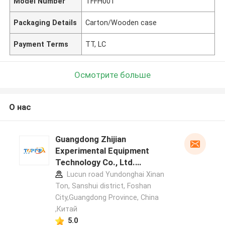
Model Number
TFFH001
Packaging Details
Carton/Wooden case
Payment Terms
TT, LC
Осмотрите больше
О нас
Guangdong Zhijian
Experimental Equipment
Technology Co., Ltd.
профиль производителя
Lucun road Yundonghai Xinan
Ton, Sanshui district, Foshan
City,Guangdong Province, China
,Китай
5.0