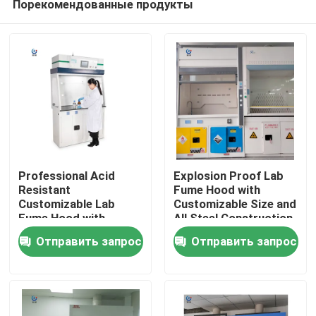
Порекомендованные продукты
Professional Acid
Explosion Proof Lab
Resistant
Fume Hood with
Customizable Lab
Customizable Size and
Fume Hood with
All Steel Construction
Главная страница
Seven-inch LCD Touch
for Safe Chemical
Отправить запрос
Отправить запрос
Screen
Handling
Продукция
VR - шоу