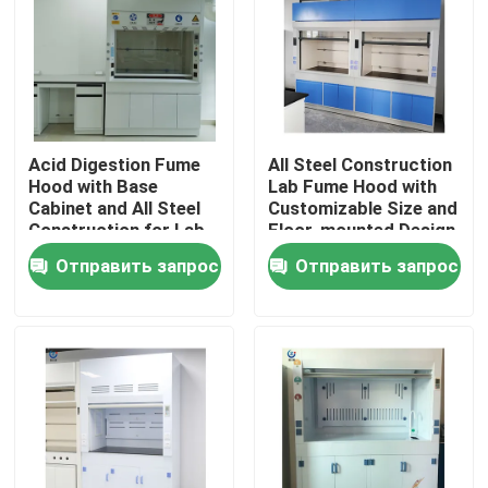
О Компании
Наша фабрика
Acid Digestion Fume
All Steel Construction
Hood with Base
Lab Fume Hood with
контроль качества
Cabinet and All Steel
Customizable Size and
Construction for Lab
Floor-mounted Design
Safety
for Chemical Labs
Отправить запрос
Отправить запрос
контактные данные
Отправить запрос
Лабораторные рабочие скамейки
Клобук перегара лаборатории