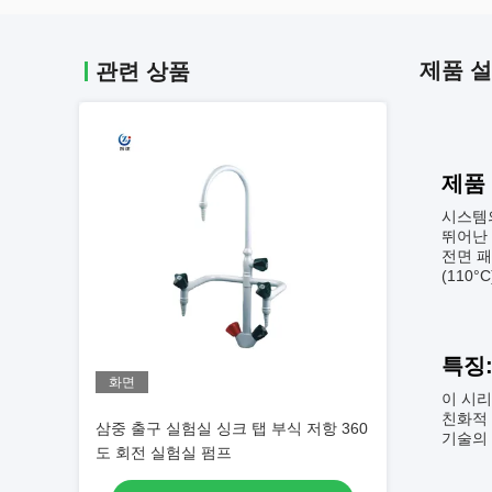
제품 
관련 상품
제품
시스템
뛰어난
전면 패
(110
특징
화면
이 시
친화적
삼중 출구 실험실 싱크 탭 부식 저항 360
기술의
도 회전 실험실 펌프