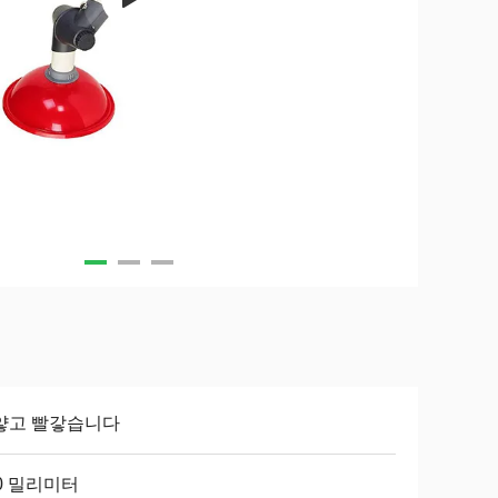
얗고 빨갛습니다
0 밀리미터