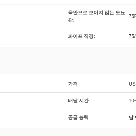
육안으로 보이지 않는 도뇨
75
관:
파이프 직경:
75
가격
US
배달 시간
10
공급 능력
달 